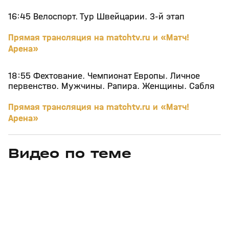
16:45 Велоспорт. Тур Швейцарии. 3-й этап
Прямая трансляция на matchtv.ru и «Матч!
Арена»
18:55 Фехтование. Чемпионат Европы. Личное
первенство. Мужчины. Рапира. Женщины. Сабля
Прямая трансляция на matchtv.ru и «Матч!
Арена»
Видео по теме
11
6:17
11 июл, 16:17
05 июн, 12:01
+
0+