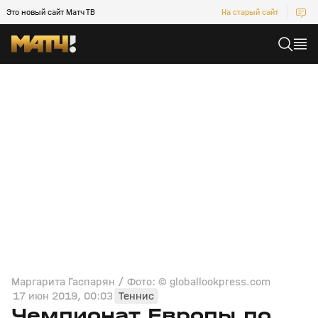
Это новый сайт Матч ТВ
На старый сайт
Маргарита Гаспарян / Фото: © globallookpress.com
17 июн 2019, 00:03
Теннис
Чемпионат Европы по