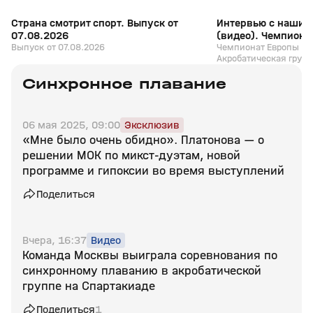
Страна смотрит спорт. Выпуск от
Интервью с нашим
07.08.2026
(видео). Чемпиона
Выпуск от 07.08.2026
видам спорта. Акр
Чемпионат Европы по
Акробатическая груп
Финал
Синхронное плавание
06 мая 2025, 09:00
Эксклюзив
«Мне было очень обидно». Платонова — о
решении МОК по микст-дуэтам, новой
программе и гипоксии во время выступлений
Поделиться
Вчера, 16:37
Видео
Команда Москвы выиграла соревнования по
синхронному плаванию в акробатической
группе на Спартакиаде
Поделиться
1