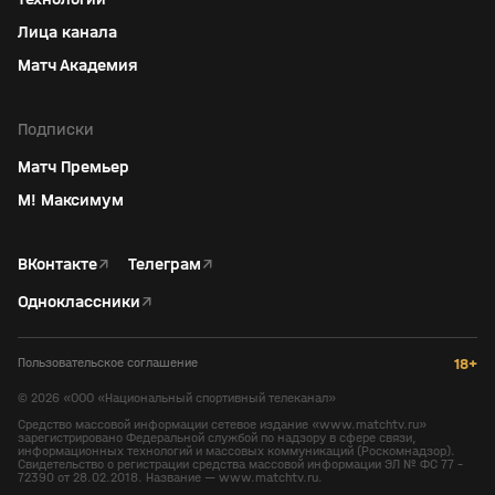
Лица канала
Матч Академия
Подписки
Матч Премьер
М! Максимум
ВКонтакте
↗
Телеграм
↗
Одноклассники
↗
Пользовательское соглашение
18+
©
2026
«ООО «Национальный спортивный телеканал»
Средство массовой информации сетевое издание «www.matchtv.ru»
зарегистрировано Федеральной службой по надзору в сфере связи,
информационных технологий и массовых коммуникаций (Роскомнадзор).
Свидетельство о регистрации средства массовой информации ЭЛ № ФС 77 -
72390 от 28.02.2018. Название — www.matchtv.ru.