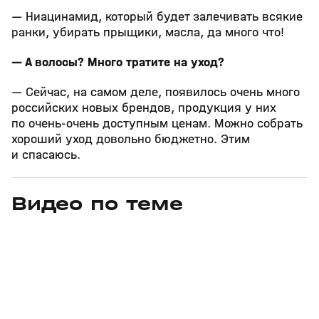
— Ниацинамид, который будет залечивать всякие
ранки, убирать прыщики, масла, да много что!
— А волосы? Много тратите на уход?
— Сейчас, на самом деле, появилось очень много
российских новых брендов, продукция у них
по очень-очень доступным ценам. Можно собрать
хороший уход довольно бюджетно. Этим
и спасаюсь.
Видео по теме
5
5:26
07 авг, 15:39
05 авг, 17:34
+
0+