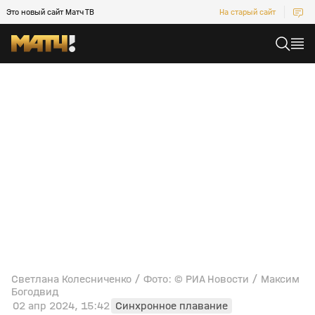
Это новый сайт Матч ТВ
На старый сайт
Светлана Колесниченко / Фото: © РИА Новости / Максим
Богодвид
02 апр 2024, 15:42
Синхронное плавание