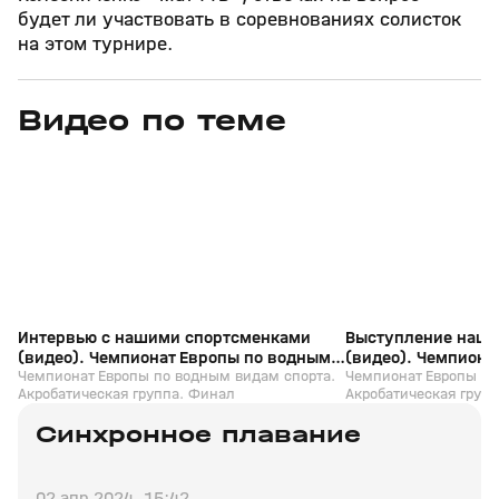
будет ли участвовать в соревнованиях солисток
на этом турнире.
Видео по теме
6
6:19
05 авг, 17:34
05 авг, 17:08
+
0+
Интервью с нашими спортсменками
Выступление наши
(видео). Чемпионат Европы по водным
(видео). Чемпиона
видам спорта. Акробатическая группа.
Чемпионат Европы по водным видам спорта.
видам спорта. Акр
Чемпионат Европы по
Акробатическая группа. Финал
Акробатическая груп
Финал
Финал
Синхронное плавание
02 апр 2024, 15:42