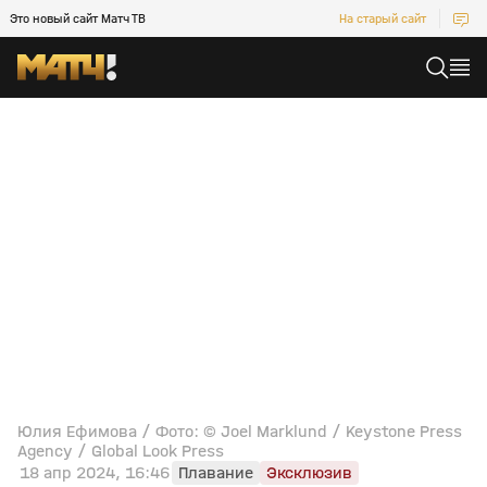
Это новый сайт Матч ТВ
На старый сайт
Юлия Ефимова / Фото: © Joel Marklund / Keystone Press
Agency / Global Look Press
18 апр 2024, 16:46
Плавание
Эксклюзив