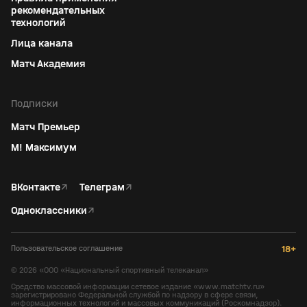
рекомендательных
технологий
Лица канала
Матч Академия
Подписки
Матч Премьер
М! Максимум
ВКонтакте
↗
Телеграм
↗
Одноклассники
↗
Пользовательское соглашение
18+
©
2026
«ООО «Национальный спортивный телеканал»
Средство массовой информации сетевое издание «www.matchtv.ru»
зарегистрировано Федеральной службой по надзору в сфере связи,
информационных технологий и массовых коммуникаций (Роскомнадзор).