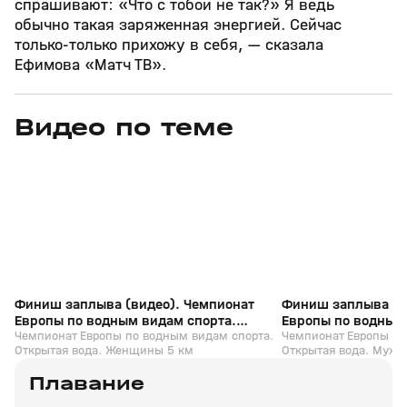
спрашивают: «Что с тобой не так?» Я ведь
обычно такая заряженная энергией. Сейчас
только‑только прихожу в себя, — сказала
Ефимова «Матч ТВ».
Видео по теме
0
1:05
05 авг, 17:25
05 авг, 13:12
+
0+
Финиш заплыва (видео). Чемпионат
Финиш заплыва (в
Европы по водным видам спорта.
Европы по водным
Открытая вода. Женщины 5 км
Чемпионат Европы по водным видам спорта.
Открытая вода. М
Чемпионат Европы по
Открытая вода. Женщины 5 км
Открытая вода. Мужч
Плавание