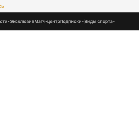
сь
сти
Эксклюзив
Матч-центр
Подписки
Виды спорта