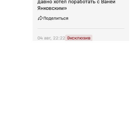
давно хотел поработать с Ваней
Янковским»
Поделиться
04 авг, 22:22
Эксклюзив
Губерниев рассказал, что
обсуждал на встрече с министром
спорта РФ
Поделиться
04 авг, 14:07
Молодежный день и Сибирская
неделя спорта впервые пройдут в
рамках форума «Россия –
спортивная держава»
Сотрудничество
Подписки
Поделиться
Телепроизводство
Матч Премьер