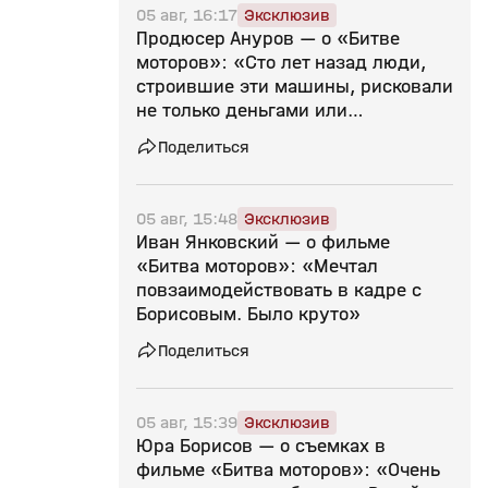
05 авг, 16:17
Эксклюзив
Продюсер Ануров — о «Битве
моторов»: «Сто лет назад люди,
строившие эти машины, рисковали
не только деньгами или
репутацией — на кону стояла
Поделиться
жизнь»
05 авг, 15:48
Эксклюзив
Иван Янковский — о фильме
«Битва моторов»: «Мечтал
повзаимодействовать в кадре с
Борисовым. Было круто»
Поделиться
05 авг, 15:39
Эксклюзив
Юра Борисов — о съемках в
фильме «Битва моторов»: «Очень