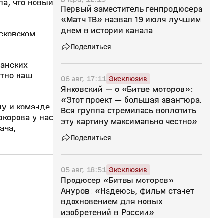
ла, что новый
Первый заместитель генпродюсера
«Матч ТВ» назвал 19 июля лучшим
днем в истории канала
сковском
Поделиться
канских
ютно наш
06 авг, 17:11
Эксклюзив
Янковский — о «Битве моторов»:
«Этот проект — большая авантюра.
ну и команде
Вся группа стремилась воплотить
ркорова у нас
эту картину максимально честно»
ача,
Поделиться
05 авг, 18:51
Эксклюзив
5:44
15 дек 2025, 09:33
15 дек 2025, 08:43
Продюсер «Битвы моторов»
0+
Ануров: «Надеюсь, фильм станет
вдохновением для новых
изобретений в России»