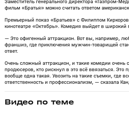
Заместитель генерального директора «Газпром‑Ме
фильм «Братья» можно считать ответом американс
Премьерный показ «Братьев» с Филиппом Киркоров
кинотеатре «Октябрь». Комедия выйдет в широкий п
— Это офигенный аттракцион. Вот вы, например, л
франшиз, где приключения мужчин‑товарищей стано
ответ.
Очень сложный аттракцион, и такие комедии очень
продюсеров, кто рискнул в это всё ввязаться. Это 
вообще одна такая. Увозить на такие съемки, где 
ответственность и профессионализм, — сказала Кан
Видео по теме
6
3:59
27 мая, 13:15
03 фев, 09:49
+
0+