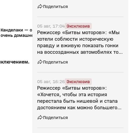
Поделиться
05 авг, 17:04
Эксклюзив
Канделаки — о «Простоквашино»: «Все
«Все на матч»: в Мо
Режиссер «Битвы моторов»: «Мы
очень домашнее, очень семейное»
большая премьера 
хотели соблюсти историческую
«Простоквашино»
правду и вживую показать гонки
на воссозданных автомобилях той
эпохи»
иключением.
Поделиться
05 авг, 16:26
Эксклюзив
Режиссер «Битвы моторов»:
«Хочется, чтобы эта история
перестала быть нишевой и стала
достоянием как можно большего
числа людей»
Поделиться