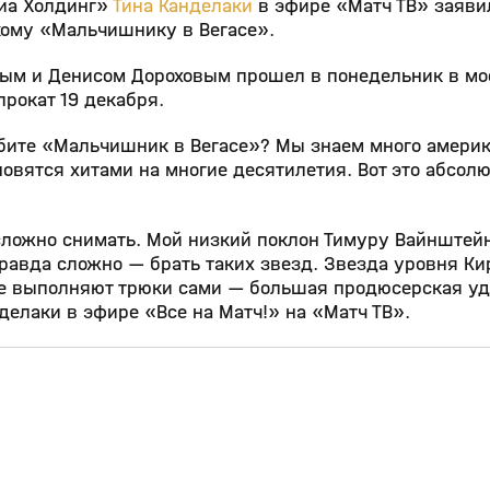
диа Холдинг»
Тина Канделаки
в эфире «Матч ТВ» заяви
кому «Мальчишнику в Вегасе».
ым и Денисом Дороховым прошел в понедельник в мо
рокат 19 декабря.
юбите «Мальчишник в Вегасе»? Мы знаем много амери
вятся хитами на многие десятилетия. Вот это абсол
 сложно снимать. Мой низкий поклон Тимуру Вайнштей
правда сложно — брать таких звезд. Звезда уровня Ки
все выполняют трюки сами — большая продюсерская уд
делаки в эфире «Все на Матч!» на «Матч ТВ».
1:50
1:07
03 янв, 10:38
0+
0+