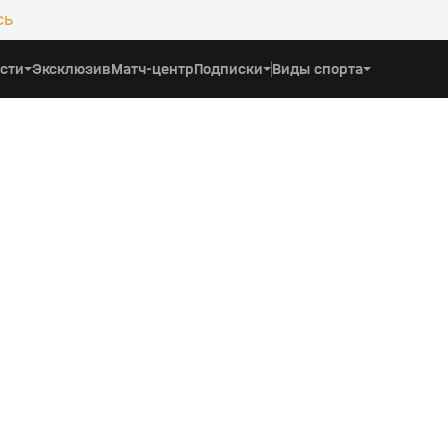
сь
сти
Эксклюзив
Матч-центр
Подписки
Виды спорта