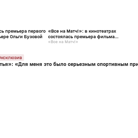
сь премьера первого
«Все на Матч!»: в кинотеатрах
ере Ольги Бузовой
состоялась премьера фильма
«Простоквашино»
«Все на Матч!»
Эксклюзив
тья»: «Для меня это было серьезным спортивным пр