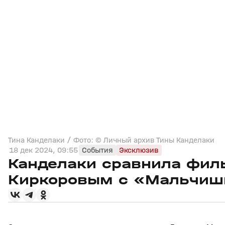
Тина Канделаки / Фото: © Личный архив Тины Канделаки
18 дек 2024, 09:55
События
Эксклюзив
Канделаки сравнила фил
Киркоровым с «Мальчиш