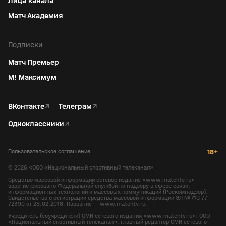
Лица канала
Матч Академия
Подписки
Матч Премьер
М! Максимум
ВКонтакте
↗
Телеграм
↗
Одноклассники
↗
Пользовательское соглашение
18+
©
2026
«ООО «Национальный спортивный телеканал»
Средство массовой информации сетевое издание «www.matchtv.ru»
зарегистрировано Федеральной службой по надзору в сфере связи,
информационных технологий и массовых коммуникаций (Роскомнадзор).
Свидетельство о регистрации средства массовой информации ЭЛ № ФС 77 -
72390 от 28.02.2018. Название — www.matchtv.ru.
Учредитель (соучредители) СМИ сетевого издания «www.matchtv.ru»: ООО
«Национальный спортивный телеканал», главный редактор СМИ сетевого