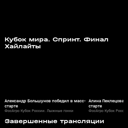
Кубок мира. Спринт. Финал
8
3:21
05 апр, 11:41
05 апр, 11:36
Хайлайты
+
0+
Александр Большунов победил в масс-
Алина Пеклецова п
старте
старте
ФосАгро Кубок России. Лыжные гонки
ФосАгро Кубок Росси
2
1:14:45
05 апр, 10:40
05 апр, 09:25
Завершенные трансляции