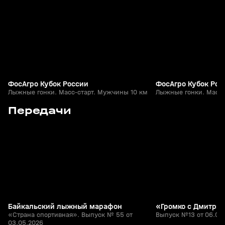
+
0+
ФосАгро Кубок России
ФосАгро Кубок Рос
Лыжные гонки. Масс-старт. Мужчины 10 км
Лыжные гонки. Масс-
3
1:05:24
03 мая, 16:30
06 апр, 17:56
Передачи
+
0+
Байкальский лыжный марафон
«Громко с Дмитри
«Страна спортивная». Выпуск № 55 от
Выпуск №13 от 06.04
03.05.2026