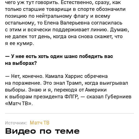
чего уж тут говорить. Естественно, сразу, как
только старшие товарищи в спорте обозначили
позицию по нейтральному флагу и всему
остальному, то Елена Валерьевна согласилась
с этим и всячески поддерживает линию. Думаю,
не далек тот день, когда она снова скажет, что
я ее кумир.
— У нее есть хоть один шанс победить вас
на выборах?
— Нет, конечно. Камала Харрис обречена
на поражение. Это знал Трамп, когда выигрывал
выборы. Знаю и я, переходя от Америки
к выборам президента ФЛГР, — сказал Губерниев
«Матч ТВ».
Матч ТВ
Источник:
Видео по теме
3
54:36
03 мая, 16:30
05 апр, 13:14