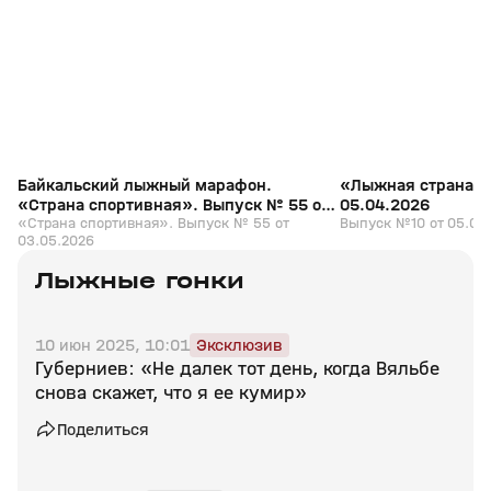
+
0+
Байкальский лыжный марафон.
«Лыжная страна».
«Страна спортивная». Выпуск № 55 от
05.04.2026
03.05.2026
«Страна спортивная». Выпуск № 55 от
Выпуск №10 от 05.04
03.05.2026
Лыжные гонки
10 июн 2025, 10:01
Эксклюзив
Губерниев: «Не далек тот день, когда Вяльбе
снова скажет, что я ее кумир»
Поделиться