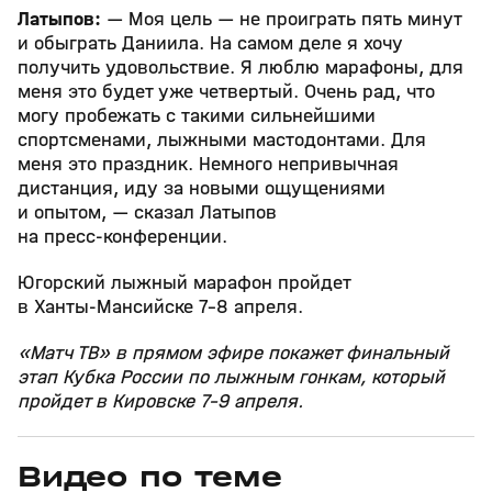
Латыпов:
— Моя цель — не проиграть пять минут
и обыграть Даниила. На самом деле я хочу
получить удовольствие. Я люблю марафоны, для
меня это будет уже четвертый. Очень рад, что
могу пробежать с такими сильнейшими
спортсменами, лыжными мастодонтами. Для
меня это праздник. Немного непривычная
дистанция, иду за новыми ощущениями
и опытом, — сказал Латыпов
на пресс‑конференции.
Югорский лыжный марафон пройдет
в Ханты‑Мансийске 7–8 апреля.
«Матч ТВ» в прямом эфире покажет финальный
этап Кубка России по лыжным гонкам, который
пройдет в Кировске 7–9 апреля.
Видео по теме
3
54:36
03 мая, 16:30
05 апр, 13:14