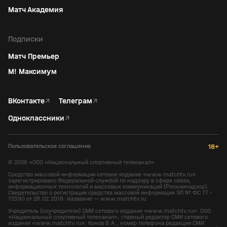
Матч Академия
Подписки
Матч Премьер
М! Максимум
ВКонтакте
↗
Телеграм
↗
Одноклассники
↗
Пользовательское соглашение
18+
©
2026
«ООО «Национальный спортивный телеканал»
Средство массовой информации сетевое издание «www.matchtv.ru»
зарегистрировано Федеральной службой по надзору в сфере связи,
информационных технологий и массовых коммуникаций (Роскомнадзор).
Свидетельство о регистрации средства массовой информации ЭЛ № ФС 77 -
72390 от 28.02.2018. Название — www.matchtv.ru.
Учредитель (соучредители) СМИ сетевого издания «www.matchtv.ru»: ООО
«Национальный спортивный телеканал», главный редактор СМИ сетевого
издания «www.matchtv.ru»: Конов В.А., номер телефона редакции СМИ