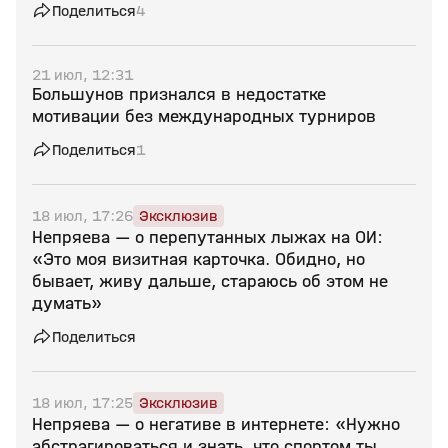
Поделиться
4
21 июл, 12:31
Большунов признался в недостатке
мотивации без международных турниров
Поделиться
1
18 июл, 17:26
Эксклюзив
Непряева — о перепутанных лыжах на ОИ:
«Это моя визитная карточка. Обидно, но
бывает, живу дальше, стараюсь об этом не
думать»
Поделиться
18 июл, 17:25
Эксклюзив
Непряева — о негативе в интернете: «Нужно
абстрагироваться и знать, что спортом ты