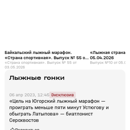
+
0+
Байкальский лыжный марафон.
«Лыжная страна».
«Страна спортивная». Выпуск № 55 от
05.04.2026
03.05.2026
«Страна спортивная». Выпуск № 55 от
Выпуск №10 от 05.04
03.05.2026
Лыжные гонки
06 апр 2023, 12:45
Эксклюзив
«Цель на Югорский лыжный марафон —
проиграть меньше пяти минут Устюгову и
обыграть Латыпова» — биатлонист
Серохвостов
Поделиться