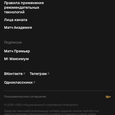
Правила применения
рекомендательных
технологий
Лица канала
Матч Академия
Подписки
Матч Премьер
М! Максимум
ВКонтакте
↗
Телеграм
↗
Одноклассники
↗
Пользовательское соглашение
18+
©
2026
«ООО «Национальный спортивный телеканал»
Средство массовой информации сетевое издание «www.matchtv.ru»
зарегистрировано Федеральной службой по надзору в сфере связи,