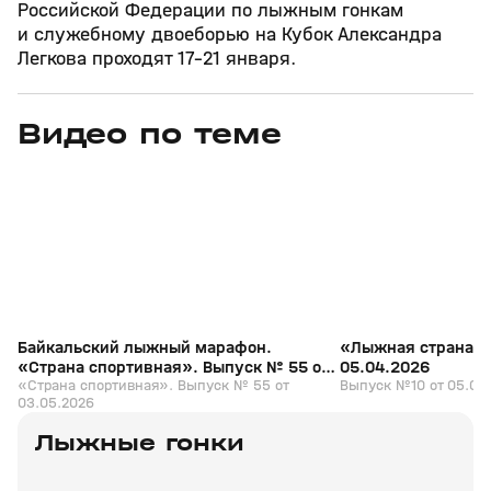
Российской Федерации по лыжным гонкам
и служебному двоеборью на Кубок Александра
Легкова проходят 17–21 января.
Видео по теме
3
54:36
03 мая, 16:30
05 апр, 13:14
+
0+
Байкальский лыжный марафон.
«Лыжная страна».
«Страна спортивная». Выпуск № 55 от
05.04.2026
03.05.2026
«Страна спортивная». Выпуск № 55 от
Выпуск №10 от 05.04
03.05.2026
Лыжные гонки