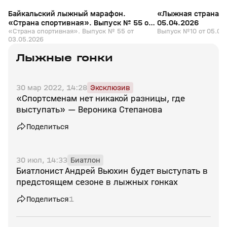
Байкальский лыжный марафон.
«Лыжная страна».
«Страна спортивная». Выпуск № 55 от
05.04.2026
03.05.2026
«Страна спортивная». Выпуск № 55 от
Выпуск №10 от 05.04
03.05.2026
Лыжные гонки
30 мар 2022, 14:28
Эксклюзив
«Спортсменам нет никакой разницы, где
выступать» — Вероника Степанова
Поделиться
30 июл, 14:33
Биатлон
Биатлонист Андрей Вьюхин будет выступать в
предстоящем сезоне в лыжных гонках
Поделиться
1