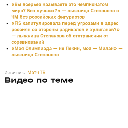
«Вы всерьез называете это чемпионатом
мира? Без лучших?» — лыжница Степанова о
ЧМ без российских фигуристов
«FIS капитулировала перед угрозами в адрес
россиян со стороны радикалов и хулиганов?»
— лыжница Степанова об отстранении от
соревнований
«Моя Олимпиада — не Пекин, моя — Милан» —
лыжница Степанова
Матч ТВ
Источник:
Видео по теме
3
54:36
03 мая, 16:30
05 апр, 13:14
+
0+