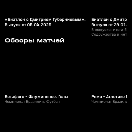
«Биатлон с Дмитрием Губерниевым».
Биатлон с Дмитри
Выпуск от 05.04.2025
Выпуск от 29.01.2
В выпуске: итоги 5-го
Содружества и интер
1
4:34
Сегодня, 11:44
Сегодня, 11:43
Обзоры матчей
гонок; эксклюзивное
Виролайнен и Кристи
их снова увидим на с
+
0+
«семейные» драники
Анастасии Батмановой
пришли тренеры наше
другое.
Ботафого - Флуминенсе. Голы
Ремо - Атлетико М
Чемпионат Бразилии. Футбол
Чемпионат Бразилии.