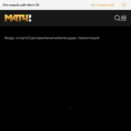
Это новый сайт Матч ТВ
На старый сайт
Виды спорта
Турниры
Каналы
Календарь трансляций