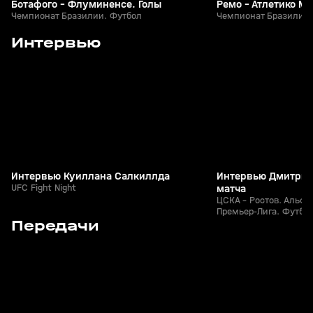
Ботафого - Флуминенсе. Голы
Ремо - Атлетико М
Чемпионат Бразилии. Футбол
Чемпионат Бразилии.
1
1:56
Сегодня, 10:50
08 авг, 23:22
Интервью
+
0+
Интервью Куиллана Салкиллда
Интервью Дмитрия
UFC Fight Night
матча
ЦСКА - Ростов. Альфа
Премьер-Лига. Футбо
4
1:00:44
06 апр 2025, 14:57
29 янв 2023, 14:52
Передачи
+
12+