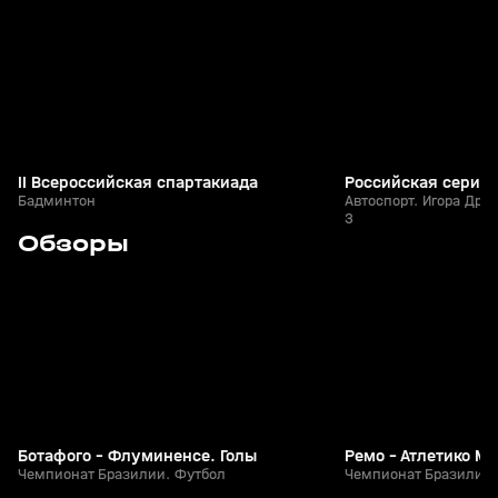
спортсменов
II Всероссийская спартакиада
Российская серия 
Бадминтон
Автоспорт. Игора Драй
3
1
4:34
Сегодня, 11:44
Сегодня, 11:43
Обзоры
+
0+
Ботафого - Флуминенсе. Голы
Ремо - Атлетико М
Чемпионат Бразилии. Футбол
Чемпионат Бразилии.