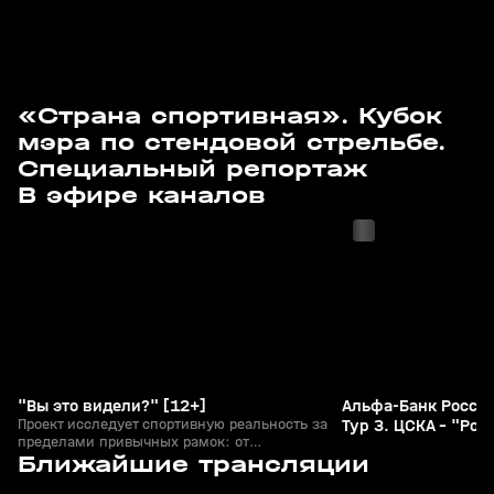
«Страна спортивная». Кубок
мэра по стендовой стрельбе.
Специальный репортаж
с 10:55
с 11:30
В эфире каналов
"Вы это видели?" [12+]
Альфа-Банк Россий
Проект исследует спортивную реальность за
Тур 3. ЦСКА - "Рос
пределами привычных рамок: от
с 09:50
с 11:40
непредсказуемых поворотов матчей до
Ближайшие трансляции
экстраординарных подвигов отдельных