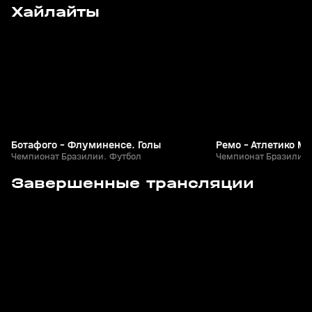
1
4:34
Сегодня, 11:44
Сегодня, 11:43
Хайлайты
+
0+
Ботафого - Флуминенсе. Голы
Ремо - Атлетико М
Чемпионат Бразилии. Футбол
Чемпионат Бразилии.
1
4:34
Сегодня, 11:44
Сегодня, 11:43
Завершенные трансляции
+
0+