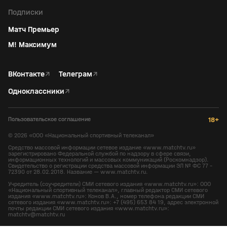
Подписки
Матч Премьер
М! Максимум
ВКонтакте
↗
Телеграм
↗
Одноклассники
↗
Пользовательское соглашение
18+
©
2026
«ООО «Национальный спортивный телеканал»
Средство массовой информации сетевое издание «www.matchtv.ru»
зарегистрировано Федеральной службой по надзору в сфере связи,
информационных технологий и массовых коммуникаций (Роскомнадзор).
Свидетельство о регистрации средства массовой информации ЭЛ № ФС 77 -
72390 от 28.02.2018. Название — www.matchtv.ru.
Учредитель (соучредители) СМИ сетевого издания «www.matchtv.ru»: ООО
«Национальный спортивный телеканал», главный редактор СМИ сетевого
издания «www.matchtv.ru»: Конов В.А., номер телефона редакции СМИ
сетевого издания «www.matchtv.ru»: +7 (495) 653 84 19, адрес электронной
почты редакции СМИ сетевого издания «www.matchtv.ru»:
matchtv@matchtv.ru