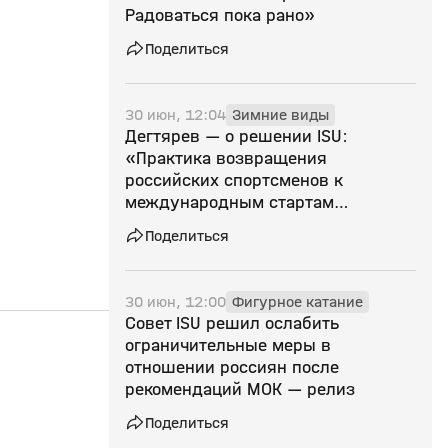
Радоваться пока рано»
Поделиться
30 июн, 12:04
Зимние виды
Дегтярев — о решении ISU:
«Практика возвращения
российских спортсменов к
международным стартам
продолжает расширяться — лед
Поделиться
тронулся во многих видах спорта»
30 июн, 12:00
Фигурное катание
Совет ISU решил ослабить
18:59
05 дек 2025, 11:07
27 окт 2025, 16:11
ограничительные меры в
отношении россиян после
0+
рекомендаций МОК — релиз
Поделиться