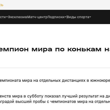
сь
сти
Эксклюзив
Матч-центр
Подписки
Виды спорта
емпион мира по конькам н
чемпионата мира на отдельных дистанциях в южнокор
енств мира в субботу показал лучший результат на д
наградой высшей пробы с чемпионатов мира на отдель