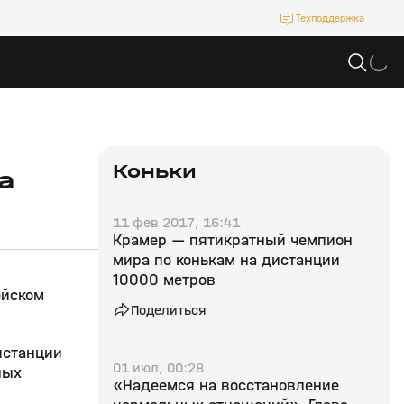
Техподдержка
Коньки
а
11 фев 2017, 16:41
Крамер — пятикратный чемпион
мира по конькам на дистанции
10000 метров
ейском
Поделиться
истанции
01 июл, 00:28
ных
«Надеемся на восстановление