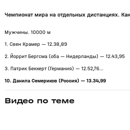
Чемпионат мира на отдельных дистанциях. Ка
Мужчины. 10000 м
1. Свен Крамер — 12.38,89
2. Йоррит Бергсма (оба — Нидерланды) — 12.43,95
3. Патрик Беккерт (Германия) — 12.52,76…
10. Данила Семериков (Россия) — 13.34,99
Видео по теме
5
19:58
30 мая, 10:57
22 янв, 12:59
+
0+