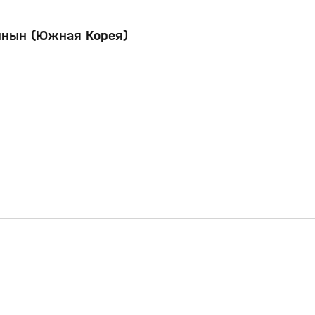
ннын (Южная Корея)
17:20
19:57
29 дек 2025, 16:13
0+
0+