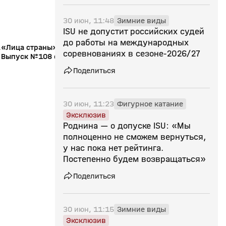
30 июн, 11:48
Зимние виды
ISU не допустит российских судей
до работы на международных
.
«Лица страны». Ольга Фаткулина.
«Мы знаем, что они 
соревнованиях в сезоне‑2026/27
Выпуск №108 от 05.12.2025
летом». Специальны
Поделиться
30 июн, 11:23
Фигурное катание
Эксклюзив
Роднина — о допуске ISU: «Мы
полноценно не сможем вернуться,
у нас пока нет рейтинга.
Постепенно будем возвращаться»
Поделиться
30 июн, 11:15
Зимние виды
Эксклюзив