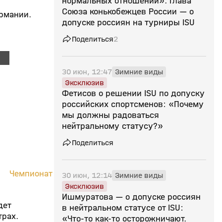
нормальных отношений». Глава
Союза конькобежцев России — о
рмании.
допуске россиян на турниры ISU
Поделиться
2
30 июн, 12:47
Зимние виды
Эксклюзив
Фетисов о решении ISU по допуску
российских спортсменов: «Почему
мы должны радоваться
нейтральному статусу?»
Поделиться
Чемпионат
30 июн, 12:14
Зимние виды
Эксклюзив
Ишмуратова — о допуске россиян
дет
в нейтральном статусе от ISU:
трах.
«Что‑то как‑то осторожничают.