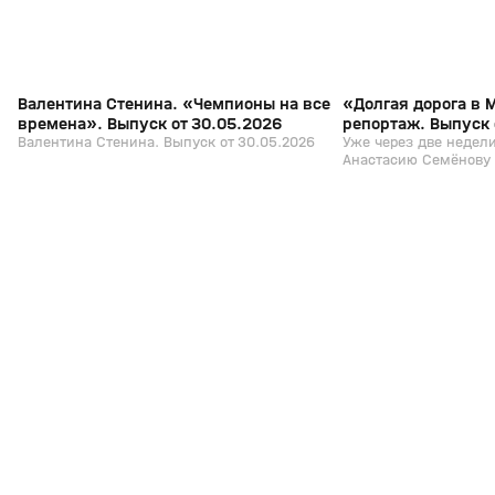
Валентина Стенина. «Чемпионы на все
«Долгая дорога в
времена». Выпуск от 30.05.2026
репортаж. Выпуск 
Валентина Стенина. Выпуск от 30.05.2026
Уже через две недел
Анастасию Семёнову 
событие в их жизни 
Российские конькобе
последний момент п
приглашение от МОК 
готовятся к турниру.
пообщалась со спорт
каков был их путь в
путёвки в Милан, ка
испытывают в преддве
соревнований.