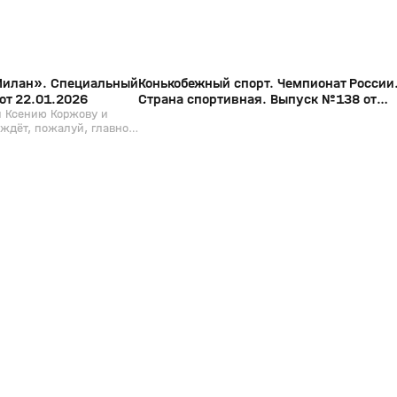
 Милан». Специальный
Конькобежный спорт. Чемпионат России
от 22.01.2026
Страна спортивная. Выпуск №138 от
и Ксению Коржову и
29.12.2025
ждёт, пожалуй, главное
– Олимпийские игры.
жки буквально в
олучили официальное
и сейчас вовсю
 Анна Андронова
сменками, чтобы узнать,
 ожидании заветной
кие эмоции они
рии Игр, и чего ждут от