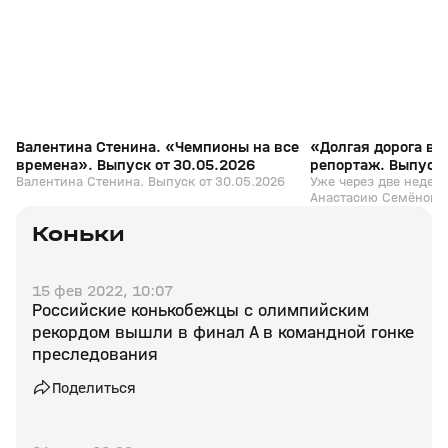
Валентина Стенина. «Чемпионы на все
«Долгая дорога в
времена». Выпуск от 30.05.2026
репортаж. Выпуск 
Валентина Стенина. Выпуск от 30.05.2026
Уже через две недел
Анастасию Семёнову 
событие в их жизни 
Коньки
Российские конькобе
последний момент п
приглашение от МОК 
готовятся к турниру.
15 фев 2022, 10:07
пообщалась со спорт
Российские конькобежцы с олимпийским
каков был их путь в
путёвки в Милан, ка
рекордом вышли в финал А в командной гонке
испытывают в преддве
преследования
соревнований.
Поделиться