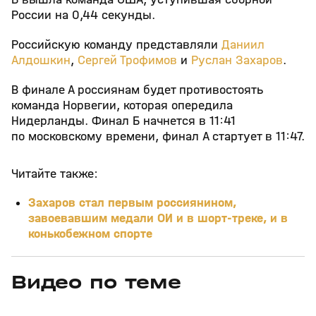
России на 0,44 секунды.
Российскую команду представляли
Даниил
Алдошкин
,
Сергей Трофимов
и
Руслан Захаров
.
В финале А россиянам будет противостоять
команда Норвегии, которая опередила
Нидерланды. Финал Б начнется в 11:41
по московскому времени, финал A стартует в 11:47.
Читайте также:
Захаров стал первым россиянином,
завоевавшим медали ОИ и в шорт-треке, и в
конькобежном спорте
Видео по теме
5
19:58
30 мая, 10:57
22 янв, 12:59
+
0+