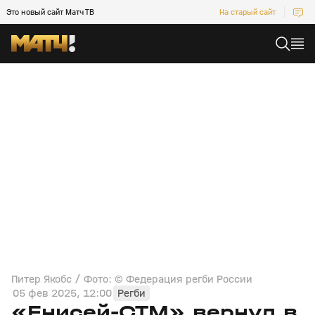
Это новый сайт Матч ТВ
На старый сайт
Питер Якобс / Фото: © Федерация регби России
05 фев 2025, 12:00
Регби
«Енисей-СТМ» вернул в