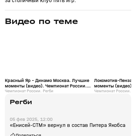
за столичный клуб пять игр.
Видео по теме
11
8:24
28 июн, 17:12
27 июн, 18:08
+
0+
Красный Яр - Динамо Москва. Лучшие
Локомотив-Пенза 
моменты (видео). Чемпионат России.
моменты (видео). 
Регби
Чемпионат России. Регби
Регби
Чемпионат России. Р
Регби
05 фев 2025, 12:00
«Енисей-СТМ» вернул в состав Питера Якобса
Поделиться