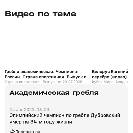
Видео по теме
5
8:55
23 июл, 16:37
31 мая, 15:12
+
6+
Гребля академическая. Чемпионат
Белорус Евгений З
России. Страна спортивная. Выпуск от
серебро (видео). К
23.07.2026
Страна спортивная. Выпуск от 23.07.2026
Академическая гр
Кубок Мира. Академи
Академическая гребля
14 авг 2023, 14:33
Олимпийский чемпион по гребле Дубровский
умер на 84‑м году жизни
Поделиться