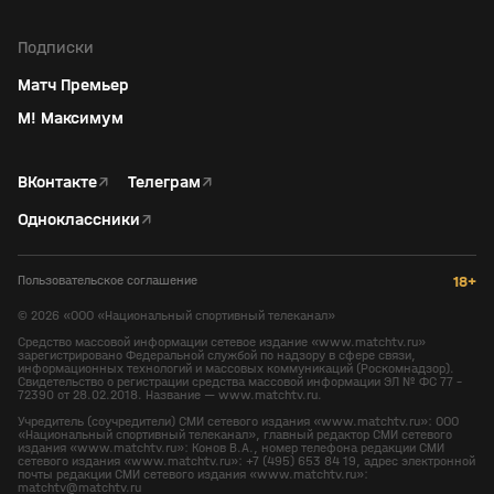
Подписки
Матч Премьер
М! Максимум
ВКонтакте
↗
Телеграм
↗
Одноклассники
↗
Пользовательское соглашение
18+
©
2026
«ООО «Национальный спортивный телеканал»
Средство массовой информации сетевое издание «www.matchtv.ru»
зарегистрировано Федеральной службой по надзору в сфере связи,
информационных технологий и массовых коммуникаций (Роскомнадзор).
Свидетельство о регистрации средства массовой информации ЭЛ № ФС 77 -
72390 от 28.02.2018. Название — www.matchtv.ru.
Учредитель (соучредители) СМИ сетевого издания «www.matchtv.ru»: ООО
«Национальный спортивный телеканал», главный редактор СМИ сетевого
издания «www.matchtv.ru»: Конов В.А., номер телефона редакции СМИ
сетевого издания «www.matchtv.ru»: +7 (495) 653 84 19, адрес электронной
почты редакции СМИ сетевого издания «www.matchtv.ru»:
matchtv@matchtv.ru