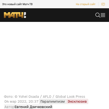
Это новый сайт Матч ТВ
На старый сайт
Фото: © Yohei Osada / AFLO / Global Look Press
04 мар 2022, 20:37
Паралимпизм
Эксклюзив
Автор
Евгений Дзичковский