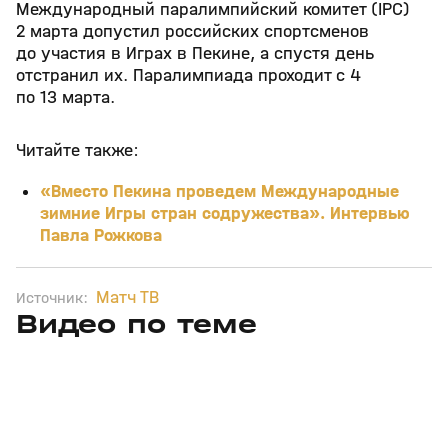
Международный паралимпийский комитет (IPC)
2 марта допустил российских спортсменов
до участия в Играх в Пекине, а спустя день
отстранил их. Паралимпиада проходит с 4
по 13 марта.
Читайте также:
«Вместо Пекина проведем Международные
зимние Игры стран содружества». Интервью
Павла Рожкова
Матч ТВ
Источник:
Видео по теме
2
18:09
02 июл, 17:52
23 мая, 16:33
+
12+