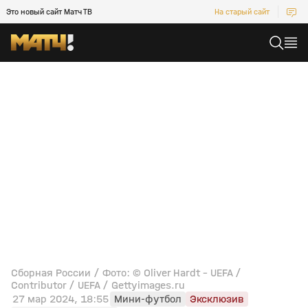
Это новый сайт Матч ТВ
На старый сайт
Сборная России / Фото: © Oliver Hardt - UEFA /
Contributor / UEFA / Gettyimages.ru
27 мар 2024, 18:55
Мини-футбол
Эксклюзив