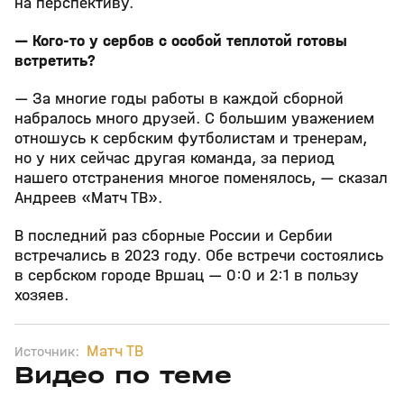
на перспективу.
— Кого‑то у сербов с особой теплотой готовы
встретить?
— За многие годы работы в каждой сборной
набралось много друзей. С большим уважением
отношусь к сербским футболистам и тренерам,
но у них сейчас другая команда, за период
нашего отстранения многое поменялось, — сказал
Андреев «Матч ТВ».
В последний раз сборные России и Сербии
встречались в 2023 году. Обе встречи состоялись
в сербском городе Вршац — 0:0 и 2:1 в пользу
хозяев.
Матч ТВ
Источник:
Видео по теме
2
10:58
20 мая, 20:10
17 авг 2025, 16:42