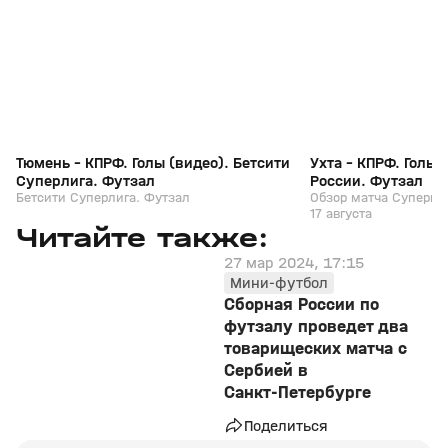
+
0+
Тюмень - КПРФ. Голы (видео). Бетсити
Ухта - КПРФ. Голы 
Суперлига. Футзал
России. Футзал
Бетсити Суперлига. Футзал
Обзор матча Суперкуб
17 августа
Читайте также:
27 мар 2024, 17:15
Мини-футбол
Сборная России по
футзалу проведет два
товарищеских матча с
Сербией в
Санкт‑Петербурге
Поделиться