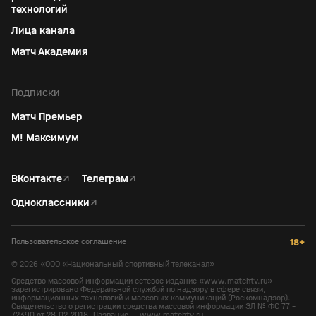
технологий
Лица канала
Матч Академия
Подписки
Матч Премьер
М! Максимум
ВКонтакте
↗
Телеграм
↗
Одноклассники
↗
Пользовательское соглашение
18+
©
2026
«ООО «Национальный спортивный телеканал»
Средство массовой информации сетевое издание «www.matchtv.ru»
зарегистрировано Федеральной службой по надзору в сфере связи,
информационных технологий и массовых коммуникаций (Роскомнадзор).
Свидетельство о регистрации средства массовой информации ЭЛ № ФС 77 -
72390 от 28.02.2018. Название — www.matchtv.ru.