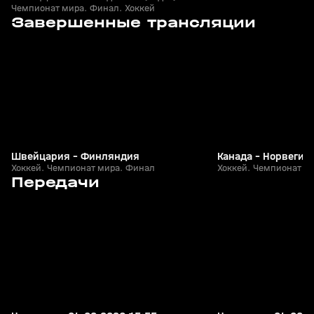
Чемпионат мира. Финал. Хоккей
8
2:36:35
31 мая, 21:09
31 мая, 16:20
Завершенные трансляции
+
12+
Швейцария - Финляндия
Канада - Норвегия
Хоккей. Чемпионат мира. Финал
Хоккей. Чемпионат ми
9
5:21
04 авг, 16:45
04 авг, 11:43
Передачи
+
12+