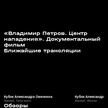
«Владимир Петров. Центр
нападения». Документальный
фильм
08 авг, 11:55
08 авг, 13:15
Ближайшие трансляции
Кубок Александра Овечкина
Кубок Александра 
Хоккей. Гала-матч
Хоккей. Финал
6
3:16
31 мая, 19:33
30 мая, 23:39
Обзоры