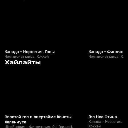
+
12+
Канада - Норвегия. Голы
Канада - Финлянди
Чемпионат мира. Хоккей
Чемпионат мира. Хок
2
1:56
01 июн, 00:11
31 мая, 19:10
Хайлайты
+
12+
Золотой гол в овертайме Консты
Гол Ноа Стина
Хелениуса
Канада - Норвегия. 2
Хоккей
Швейцария - Финляндия. 0:1 (видео).