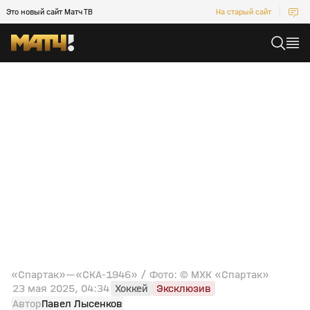
Это новый сайт Матч ТВ
На старый сайт
«Спартак»—«СКА-1946» / Фото: © МХК «Спартак»
23 мая 2025, 04:34
Хоккей
Эксклюзив
Автор
Павел Лысенков