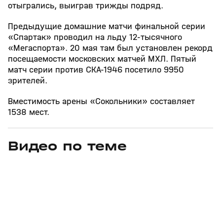
отыгрались, выиграв трижды подряд.
Предыдущие домашние матчи финальной серии
«Спартак» проводил на льду 12‑тысячного
«Мегаспорта». 20 мая там был установлен рекорд
посещаемости московских матчей МХЛ. Пятый
матч серии против СКА‑1946 посетило 9950
зрителей.
Вместимость арены «Сокольники» составляет
1538 мест.
Видео по теме
3
6:28
01 авг, 10:11
14 июл, 18:07
+
12+