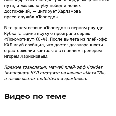
пути, и желаю клубу побед и новых
достижений, — цитирует Харламова
пресс‑служба «Торпедо».
В текущем сезоне «Торпедо» в первом раунде
Кубка Гагарина всухую проиграло серию
«Локомотиву» (0–4). После вылета из плей‑офф
КХЛ клуб сообщил, что достиг договоренности
о расторжении контракта с главным тренером
Игорем Ларионовым.
Прямые трансляции матчей плей‑офф Фонбет
Чемпионата КХЛ смотрите на канале «Матч ТВ»,
а также сайтах matchtv.ru и sportbox.ru.
Видео по теме
3
6:28
01 авг, 10:11
14 июл, 18:07
+
12+