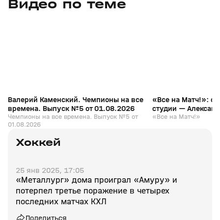
Видео по теме
3
6:28
01 авг, 10:11
14 июл, 18:07
+
12+
Валерий Каменский. Чемпионы на все
«Все на Матч!»: с
времена. Выпуск №5 от 01.08.2026
студии — Алексан
Чемпионы на все времена. Выпуск №5 от
«Все на Матч!»
01.08.2026
Хоккей
25 янв 2025, 17:05
«Металлург» дома проиграл «Амуру» и
потерпел третье поражение в четырех
последних матчах КХЛ
Поделиться