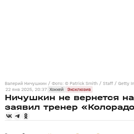
Валерий Ничушкин / Фото: © Patrick Smith / Staff / Getty I
22 янв 2025, 20:37
Хоккей
Эксклюзив
Ничушкин не вернется на
заявил тренер «Колорад