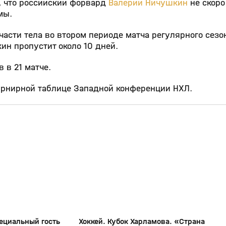
, что российский форвард
Валерий Ничушкин
не скоро
мы.
асти тела во втором периоде матча регулярного сезо
ин пропустит около 10 дней.
 в 21 матче.
турнирной таблице Западной конференции НХЛ.
15:45
27:48
01 июн, 17:33
12+
12+
пециальный гость
Хоккей. Кубок Харламова. «Страна