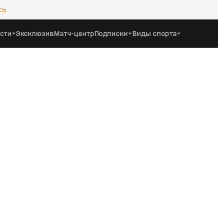
сь
сти
Эксклюзив
Матч-центр
Подписки
Виды спорта