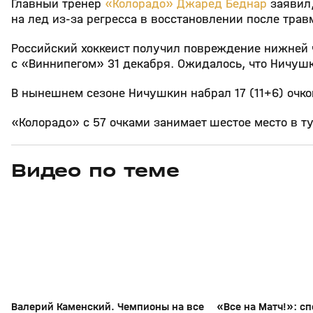
Главный тренер
«Колорадо»
Джаред Беднар
заявил
на лед из‑за регресса в восстановлении после трав
Российский хоккеист получил повреждение нижней ч
с «Виннипегом» 31 декабря. Ожидалось, что Ничушк
В нынешнем сезоне Ничушкин набрал 17 (11+6) очков
«Колорадо» с 57 очками занимает шестое место в 
Видео по теме
3
6:28
01 авг, 10:11
14 июл, 18:07
+
12+
Валерий Каменский. Чемпионы на все
«Все на Матч!»: с