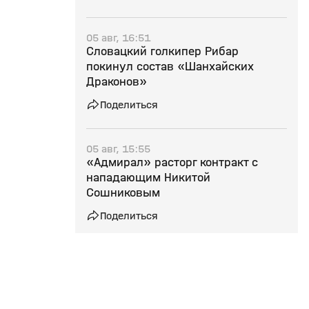
05 авг, 16:51
Словацкий голкипер Рибар
покинул состав «Шанхайских
Драконов»
Поделиться
05 авг, 15:55
«Адмирал» расторг контракт с
нападающим Никитой
Сошниковым
Поделиться
05 авг, 15:19
Вратарь Амир Мифтахов стал
игроком «Шанхайских Драконов»