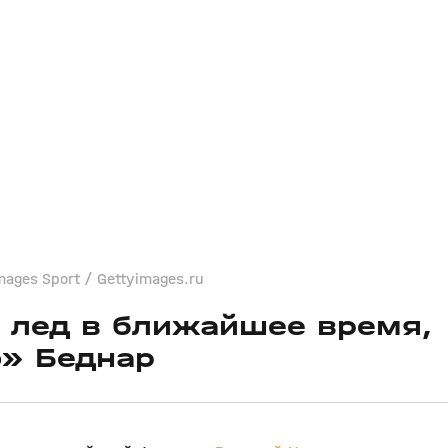
mages Sport / Gettyimages.ru
 лед в ближайшее время,
о» Беднар