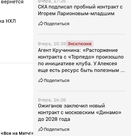
Вчера, 17:26
 вернется
СКА подписал пробный контракт с
Игорем Ларионовым‑младшим
на НХЛ
Поделиться
Вчера, 15:39
Эксклюзив
Агент Кручинина: «Расторжение
контракта с «Торпедо» произошло
по инициативе клуба. У Алексея
еще есть ресурс быть полезным в
20:31
01 июн, 16:24
01 июн, 15:40
КХЛ»
Поделиться
12+
Вчера, 14:26
Ожиганов заключил новый
контракт с московским «Динамо»
до 2028 года
Поделиться
«Все на Матч!»: обсуждаем финальный
«Дома, как в гостях