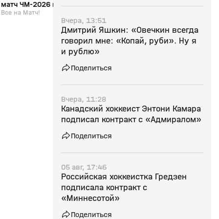
матч ЧМ‑2026 по хоккею с Андреем
репортаж. Выпуск от
Юртаевым и Артёмом Ворониным
Все на Матч!
Специальный репортаж.
Вчера, 13:51
Дмитрий Яшкин: «Овечкин всегда
говорил мне: «Копай, руби». Ну я
и рублю»
Поделиться
Вчера, 11:28
Канадский хоккеист Энтони Камара
подписал контракт с «Адмиралом»
Поделиться
05 авг, 17:46
Российская хоккеистка Гредзен
подписала контракт с
«Миннесотой»
Поделиться