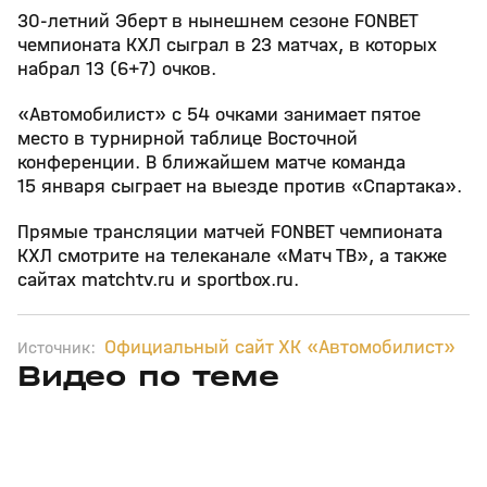
30‑летний Эберт в нынешнем сезоне FONBET
чемпионата КХЛ сыграл в 23 матчах, в которых
набрал 13 (6+7) очков.
«Автомобилист» с 54 очками занимает пятое
место в турнирной таблице Восточной
конференции. В ближайшем матче команда
15 января сыграет на выезде против «Спартака».
Прямые трансляции матчей FONBET чемпионата
КХЛ смотрите на телеканале «Матч ТВ», а также
сайтах matchtv.ru и sportbox.ru.
Официальный сайт ХК «Автомобилист»
Источник:
Видео по теме
3
6:28
01 авг, 10:11
14 июл, 18:07
+
12+