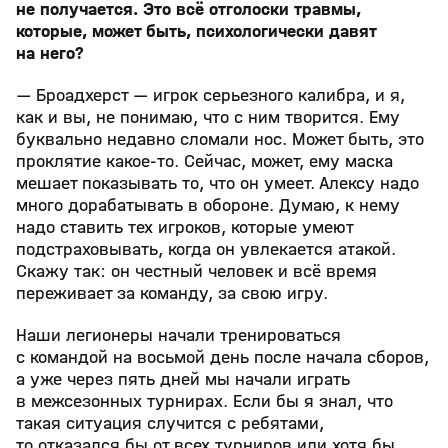
не получается. Это всё отголоски травмы,
которые, может быть, психологически давят
на него?
— Броадхерст — игрок серьезного калибра, и я,
как и вы, не понимаю, что с ним творится. Ему
буквально недавно сломали нос. Может быть, это
проклятие какое-то. Сейчас, может, ему маска
мешает показывать то, что он умеет. Алексу надо
много дорабатывать в обороне. Думаю, к нему
надо ставить тех игроков, которые умеют
подстраховывать, когда он увлекается атакой.
Скажу так: он честный человек и всё время
переживает за команду, за свою игру.
Наши легионеры начали тренироваться
с командой на восьмой день после начала сборов,
а уже через пять дней мы начали играть
в межсезонных турнирах. Если бы я знал, что
такая ситуация случится с ребятами,
то отказался бы от всех турниров или хотя бы