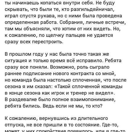
ты начинаешь копаться внутри себя. Не буду
скрывать, что были те, кто разгильдяйничал,
играл спустя рукава, но с ними была проведена
определенная работа. Собрания, личные встречи,
там мы объясняли, что хотим от них видеть. Но,
к сожалению, по щелчку пальцев не удается
сразу всех перестроить.
В прошлом году у нас была точно такая же
ситуация и только время всё исправило. Ребята
сразу все поняли. Возможно, роль сыграло
раннее подписание нового контракта со мной,
но команда была настолько сплоченная, что после
сезона я им сказал: «Такой сплоченной команды
в конце сезона как игрок и тренер не видел».
В раздевалке было полное взаимопонимание,
ребята бились. Ведь если не мы, то кто?
К сожалению, вернувшись из длительного
отпуска, не все пришли в то состояние. Где-то,
может, у них спокойствие появилось, или я где-то