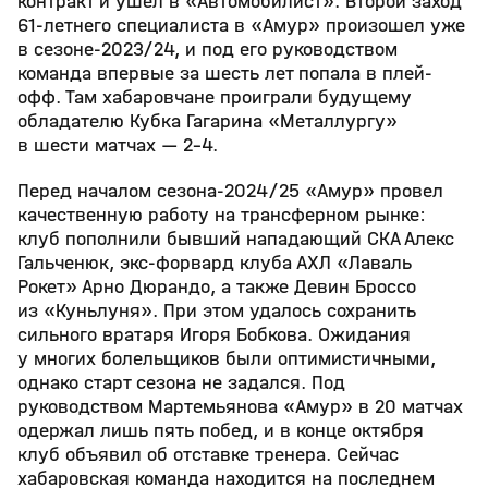
контракт и ушел в «Автомобилист». Второй заход
61-летнего специалиста в «Амур» произошел уже
в сезоне-2023/24, и под его руководством
команда впервые за шесть лет попала в плей-
офф. Там хабаровчане проиграли будущему
обладателю Кубка Гагарина «Металлургу»
в шести матчах — 2-4.
Перед началом сезона-2024/25 «Амур» провел
качественную работу на трансферном рынке:
клуб пополнили бывший нападающий СКА Алекс
Гальченюк, экс-форвард клуба АХЛ «Лаваль
Рокет» Арно Дюрандо, а также Девин Броссо
из «Куньлуня». При этом удалось сохранить
сильного вратаря Игоря Бобкова. Ожидания
у многих болельщиков были оптимистичными,
однако старт сезона не задался. Под
руководством Мартемьянова «Амур» в 20 матчах
одержал лишь пять побед, и в конце октября
клуб объявил об отставке тренера. Сейчас
хабаровская команда находится на последнем