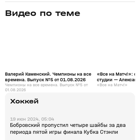
Видео по теме
3
6:28
01 авг, 10:11
14 июл, 18:07
+
12+
Валерий Каменский. Чемпионы на все
«Все на Матч!»: с
времена. Выпуск №5 от 01.08.2026
студии — Алексан
Чемпионы на все времена. Выпуск №5 от
«Все на Матч!»
01.08.2026
Хоккей
19 июн 2024, 05:04
Бобровский пропустил четыре шайбы за два
периода пятой игры финала Кубка Стэнли