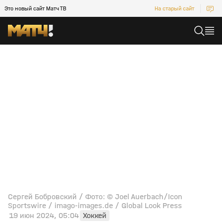
Это новый сайт Матч ТВ
На старый сайт
Сергей Бобровский / Фото: © Joel Auerbach/Icon
Sportswire / imago-images.de / Global Look Press
19 июн 2024, 05:04
Хоккей