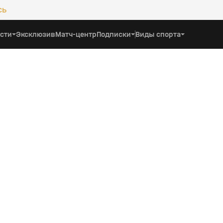
сь
сти
Эксклюзив
Матч-центр
Подписки
Виды спорта