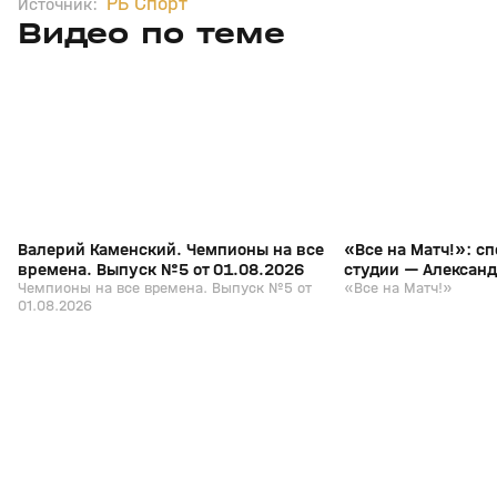
РБ Спорт
Источник:
Видео по теме
3
6:28
01 авг, 10:11
14 июл, 18:07
+
12+
Валерий Каменский. Чемпионы на все
«Все на Матч!»: с
времена. Выпуск №5 от 01.08.2026
студии — Алексан
Чемпионы на все времена. Выпуск №5 от
«Все на Матч!»
01.08.2026