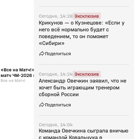
20:31
01 июн, 16:24
01 июн, 15:40
Сегодня, 14:28
Эксклюзив
12+
Крикунов — о Кузнецове: «Если у
него всё нормально будет с
поведением, то он поможет
«Сибири»
Поделиться
«Все на Матч!»: обсуждаем финальный
«Дома, как в гостях
Сегодня, 14:24
Эксклюзив
матч ЧМ‑2026 по хоккею с Андреем
репортаж. Выпуск от
Александр Овечкин заявил, что не
Юртаевым и Артёмом Ворониным
Все на Матч!
Специальный репортаж.
хочет быть играющим тренером
сборной России
Поделиться
Сегодня, 14:04
Команда Овечкина сыграла вничью
с командой Ковальчука в