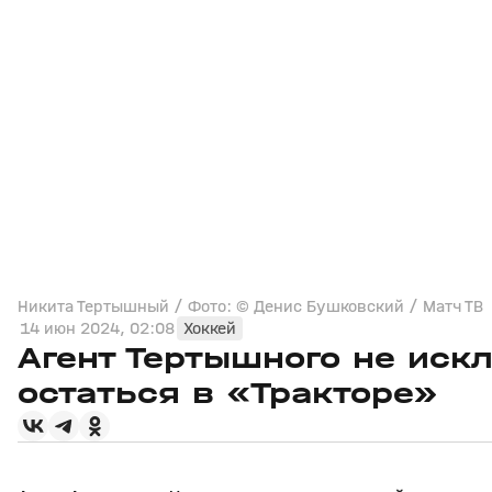
Никита Тертышный / Фото: © Денис Бушковский / Матч ТВ
14 июн 2024, 02:08
Хоккей
Агент Тертышного не искл
остаться в «Тракторе»