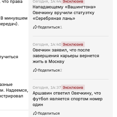
Сегодня, 14:44
Эксклюзив
 что права
Нападающему «Вашингтона»
Овечкину вручили статуэтку
. В минувшем
«Серебряная лань»
передач).
Поделиться
1
Сегодня, 14:40
Эксклюзив
Овечкин заявил, что после
завершения карьеры вернется
лучиться
жить в Москву
Поделиться
2
разные
Сегодня, 14:37
Эксклюзив
и. Надеемся,
Аршавин ответил Овечкину, что
онстрировал
футбол является спортом номер
один
Поделиться