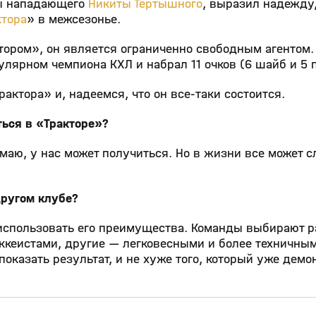
сы нападающего
Никиты Тертышного
, выразил надежду,
ктора
» в межсезонье.
ктором», он является ограниченно свободным агентом
лярном чемпиона КХЛ и набрал 11 очков (6 шайб и 5 
ктора» и, надеемся, что он все‑таки состоится.
ться в «Тракторе»?
маю, у нас может получиться. Но в жизни все может с
другом клубе?
т использовать его преимущества. Команды выбирают 
кеистами, другие — легковесными и более техничным
 показать результат, и не хуже того, который уже дем