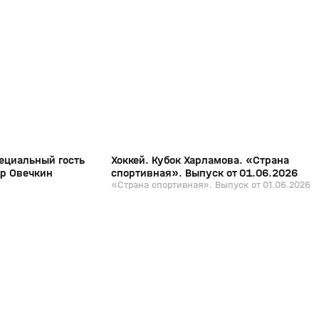
15:45
27:48
01 июн, 17:33
12+
12+
пециальный гость
Хоккей. Кубок Харламова. «Страна
др Овечкин
спортивная». Выпуск от 01.06.2026
«Страна спортивная». Выпуск от 01.06.2026