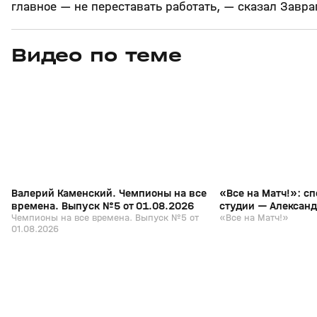
главное — не переставать работать, — сказал Завр
Видео по теме
3
6:28
01 авг, 10:11
14 июл, 18:07
+
12+
Валерий Каменский. Чемпионы на все
«Все на Матч!»: с
времена. Выпуск №5 от 01.08.2026
студии — Алексан
Чемпионы на все времена. Выпуск №5 от
«Все на Матч!»
01.08.2026