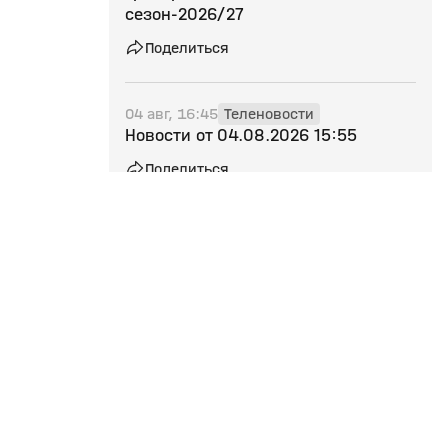
сезон‑2026/27
Поделиться
04 авг, 16:45
Теленовости
Новости от 04.08.2026 15:55
Поделиться
04 авг, 15:31
Хоккейный клуб «Челны» не
примет участия в новом сезоне
ВХЛ из‑за проблем с финансами
Поделиться
Сотрудничество
Подписки