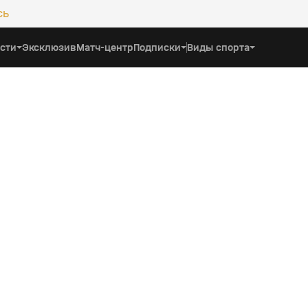
сь
сти
Эксклюзив
Матч-центр
Подписки
Виды спорта