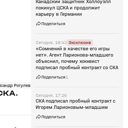
Канадский защитник Холлоуэлл
покинул ЦСКА и продолжит
карьеру в Германии
Поделиться
Сегодня, 18:42
Эксклюзив
«Сомнений в качестве его игры
нет». Агент Ларионова‑младшего
объяснил, почему хоккеист
подписал пробный контракт со СКА
Поделиться
1
ксандр Рогулев
СКА.
Сегодня, 17:26
СКА подписал пробный контракт с
Игорем Ларионовым‑младшим
Поделиться