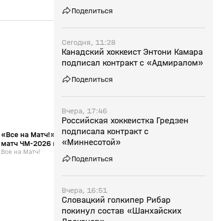
Поделиться
20:31
01 июн, 16:24
01 июн, 15:40
Сегодня, 11:28
Канадский хоккеист Энтони Камара
12+
подписал контракт с «Адмиралом»
Поделиться
Вчера, 17:46
Российская хоккеистка Гредзен
подписала контракт с
«Все на Матч!»: обсуждаем финальный
«Дома, как в гостях
«Миннесотой»
матч ЧМ‑2026 по хоккею с Андреем
репортаж. Выпуск от
Юртаевым и Артёмом Ворониным
Все на Матч!
Специальный репортаж.
Поделиться
Вчера, 16:51
Словацкий голкипер Рибар
покинул состав «Шанхайских