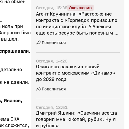
я на обмен
Сегодня, 15:39
Эксклюзив
Агент Кручинина: «Расторжение
.
контракта с «Торпедо» произошло
 ноль при
по инициативе клуба. У Алексея
 Заврагин был
еще есть ресурс быть полезным в
е вышел.
КХЛ»
Поделиться
 спрашивали,
Сегодня, 14:26
Ожиганов заключил новый
 детально
контракт с московским «Динамо»
до 2028 года
к не давили.
Поделиться
в, Иванов,
Сегодня, 13:51
Дмитрий Яшкин: «Овечкин всегда
тема СКА
говорил мне: «Копай, руби». Ну я
ак сложится,
и рублю»