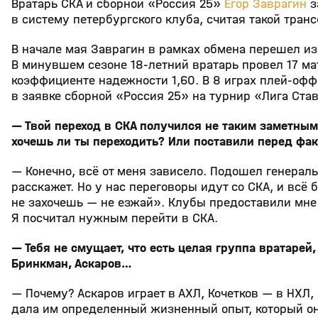
Вратарь СКА и сборной «Россия 25»
Егор Заврагин
з
в систему петербургского клуба, считая такой тран
В начале мая Заврагин в рамках обмена перешел из
В минувшем сезоне 18‑летний вратарь провел 17 ма
коэффициенте надежности 1,60. В 8 играх плей‑офф 
в заявке сборной «Россия 25» на турнир «Лига Став
— Твой переход в СКА получился не таким заметны
хочешь ли ты переходить? Или поставили перед фа
— Конечно, всё от меня зависело. Подошел генерал
расскажет. Но у нас переговоры идут со СКА, и всё 
не захочешь — не езжай». Клубы предоставили мне 
Я посчитал нужным перейти в СКА.
— Тебя не смущает, что есть целая группа вратарей, 
Бринкман, Аскаров…
— Почему? Аскаров играет в АХЛ, Кочетков — в НХЛ,
дала им определенный жизненный опыт, который они