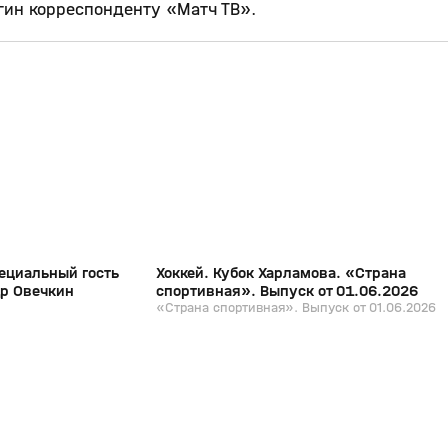
агин корреспонденту «Матч ТВ».
15:45
27:48
01 июн, 17:33
12+
12+
пециальный гость
Хоккей. Кубок Харламова. «Страна
др Овечкин
спортивная». Выпуск от 01.06.2026
«Страна спортивная». Выпуск от 01.06.2026