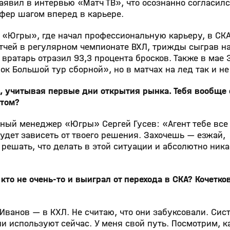
аявил в интервью «Матч ТВ», что осознанно согласилс
сфер шагом вперед в карьере.
 «Югры», где начал профессиональную карьеру, в СКА
тчей в регулярном чемпионате ВХЛ, трижды сыграв на
вратарь отразил 93,3 процента бросков. Также в мае
ок Большой тур сборной», но в матчах на лед так и н
м, учитывая первые дни открытия рынка. Тебя вообще
ктом?
ьный менеджер «Югры» Сергей Гусев: «Агент тебе все
будет зависеть от твоего решения. Захочешь — езжай,
решать, что делать в этой ситуации и абсолютно ника
кто не очень‑то и выиграл от перехода в СКА? Кочетко
 Иванов — в КХЛ. Не считаю, что они забуксовали. Сис
 используют сейчас. У меня свой путь. Посмотрим, к