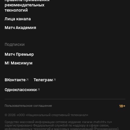
рекомендательных
технологий
Лица канала
Матч Академия
Подписки
Матч Премьер
М! Максимум
ВКонтакте
↗
Телеграм
↗
Одноклассники
↗
Пользовательское соглашение
18+
©
2026
«ООО «Национальный спортивный телеканал»
Средство массовой информации сетевое издание «www.matchtv.ru»
зарегистрировано Федеральной службой по надзору в сфере связи,
информационных технологий и массовых коммуникаций (Роскомнадзор).