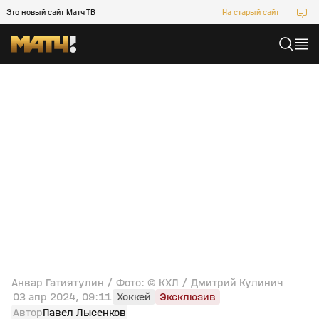
Это новый сайт Матч ТВ
На старый сайт
Анвар Гатиятулин / Фото: © КХЛ / Дмитрий Кулинич
03 апр 2024, 09:11
Хоккей
Эксклюзив
Автор
Павел Лысенков