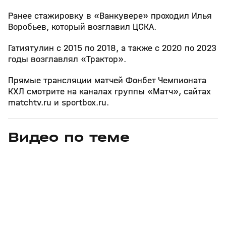
Ранее стажировку в «Ванкувере» проходил Илья
Воробьев, который возглавил ЦСКА.
Гатиятулин с 2015 по 2018, а также с 2020 по 2023
годы возглавлял «Трактор».
Прямые трансляции матчей Фонбет Чемпионата
КХЛ смотрите на каналах группы «Матч», сайтах
matchtv.ru и sportbox.ru.
Видео по теме
3
6:28
01 авг, 10:11
14 июл, 18:07
+
12+