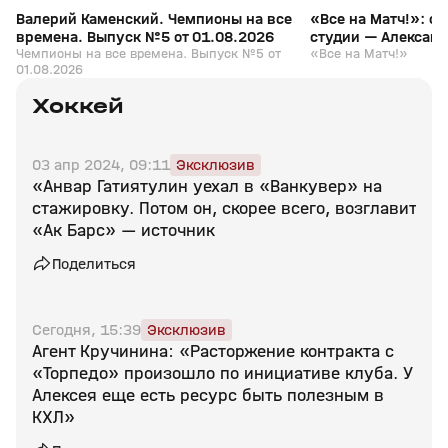
Валерий Каменский. Чемпионы на все
«Все на Матч!»: с
времена. Выпуск №5 от 01.08.2026
студии — Алексан
Чемпионы на все времена. Выпуск №5 от
«Все на Матч!»
01.08.2026
Хоккей
03 апр 2024, 09:11
Эксклюзив
«Анвар Гатиятулин уехал в «Ванкувер» на
стажировку. Потом он, скорее всего, возглавит
«Ак Барс» — источник
Поделиться
Сегодня, 15:39
Эксклюзив
Агент Кручинина: «Расторжение контракта с
«Торпедо» произошло по инициативе клуба. У
Алексея еще есть ресурс быть полезным в
КХЛ»