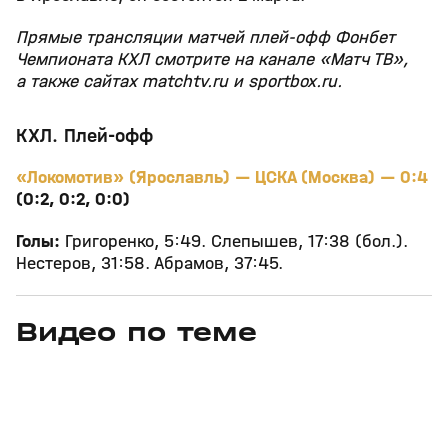
Прямые трансляции матчей плей‑офф Фонбет
Чемпионата КХЛ смотрите на канале «Матч ТВ»,
а также сайтах matchtv.ru и sportbox.ru.
КХЛ. Плей-офф
«Локомотив» (Ярославль) — ЦСКА (Москва) — 0:4
(0:2, 0:2, 0:0)
Голы:
Григоренко, 5:49. Слепышев, 17:38 (бол.).
Нестеров, 31:58. Абрамов, 37:45.
Видео по теме
3
6:28
01 авг, 10:11
14 июл, 18:07
+
12+