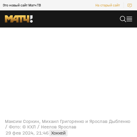
Это новый сайт Матч ТВ
На старый сайт
Максим Соркин, Михаил Григоренко и Ярослав Дыбленко
/ Фото: © КХЛ / Неелов Ярослав
29 фев 2024, 21:46
Хоккей