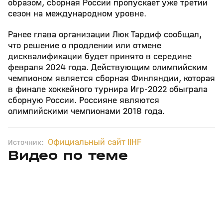
образом, сборная России пропускает уже третий
сезон на международном уровне.
Ранее глава организации Люк Тардиф сообщал,
что решение о продлении или отмене
дисквалификации будет принято в середине
февраля 2024 года. Действующим олимпийским
чемпионом является сборная Финляндии, которая
в финале хоккейного турнира Игр‑2022 обыграла
сборную России. Россияне являются
олимпийскими чемпионами 2018 года.
Официальный сайт IIHF
Источник:
Видео по теме
3
6:28
01 авг, 10:11
14 июл, 18:07
+
12+