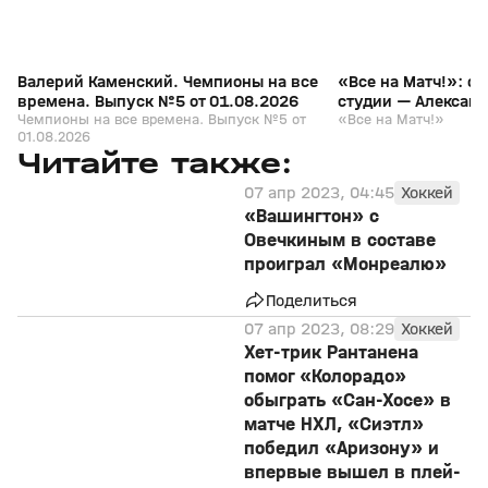
Валерий Каменский. Чемпионы на все
«Все на Матч!»: с
времена. Выпуск №5 от 01.08.2026
студии — Алексан
Чемпионы на все времена. Выпуск №5 от
«Все на Матч!»
01.08.2026
Читайте также:
07 апр 2023, 04:45
Хоккей
«Вашингтон» с
Овечкиным в составе
проиграл «Монреалю»
Поделиться
07 апр 2023, 08:29
Хоккей
Хет-трик Рантанена
помог «Колорадо»
обыграть «Сан-Хосе» в
матче НХЛ, «Сиэтл»
победил «Аризону» и
впервые вышел в плей-