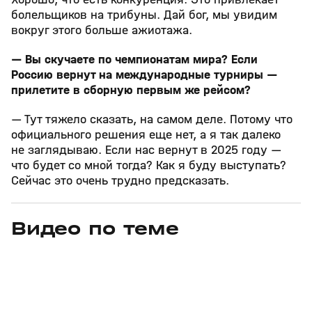
болельщиков на трибуны. Дай бог, мы увидим
вокруг этого больше ажиотажа.
— Вы скучаете по чемпионатам мира? Если
Россию вернут на международные турниры —
прилетите в сборную первым же рейсом?
— Тут тяжело сказать, на самом деле. Потому что
официального решения еще нет, а я так далеко
не заглядываю. Если нас вернут в 2025 году —
что будет со мной тогда? Как я буду выступать?
Сейчас это очень трудно предсказать.
Видео по теме
3
6:28
01 авг, 10:11
14 июл, 18:07
+
12+