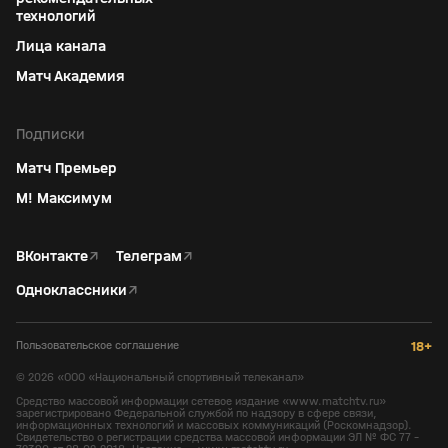
технологий
Лица канала
Матч Академия
Подписки
Матч Премьер
М! Максимум
ВКонтакте
↗
Телеграм
↗
Одноклассники
↗
Пользовательское соглашение
18+
©
2026
«ООО «Национальный спортивный телеканал»
Средство массовой информации сетевое издание «www.matchtv.ru»
зарегистрировано Федеральной службой по надзору в сфере связи,
информационных технологий и массовых коммуникаций (Роскомнадзор).
Свидетельство о регистрации средства массовой информации ЭЛ № ФС 77 -