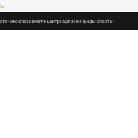
сь
сти
Эксклюзив
Матч-центр
Подписки
Виды спорта