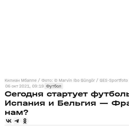
Килиан Мбаппе / Фото: © Marvin Ibo Güngör / GES-Sportfoto 
06 окт 2021, 09:19
Футбол
Сегодня стартует футбол
Испания и Бельгия — Фр
нам?