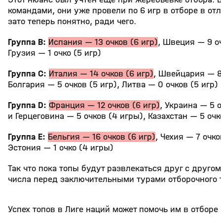
командами, они уже провели по 6 игр в отборе в от
зато теперь понятно, ради чего.
Группа B:
Испания — 13 очков (6 игр)
, Швеция — 9 оч
Грузия — 1 очко (5 игр)
Группа C:
Италия — 14 очков (6 игр)
, Швейцария — 8
Болгария — 5 очков (5 игр), Литва — 0 очков (5 игр)
Группа D:
Франция — 12 очков (6 игр)
, Украина — 5 
и Герцеговина — 5 очков (4 игры), Казахстан — 5 очк
Группа E:
Бельгия — 16 очков (6 игр)
, Чехия — 7 очко
Эстония — 1 очко (4 игры)
Так что пока топы будут развлекаться друг с друго
числа перед заключительными турами отборочного
Успех топов в Лиге наций может помочь им в отборе