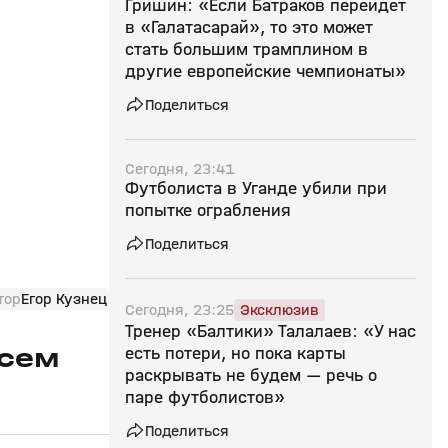
Гришин: «Если Батраков перейдет
в «Галатасарай», то это может
стать большим трамплином в
другие европейские чемпионаты»
Поделиться
Сегодня, 23:41
Футболиста в Уганде убили при
попытке ограбления
Поделиться
тор
Егор Кузнец
Сегодня, 23:25
Эксклюзив
Тренер «Балтики» Талалаев: «У нас
всем
есть потери, но пока карты
раскрывать не будем — речь о
паре футболистов»
Поделиться