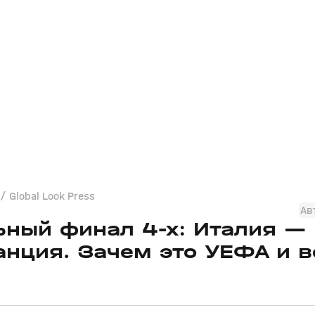
/ Global Look Press
Ав
ьный финал 4-х: Италия —
анция. Зачем это УЕФА и 