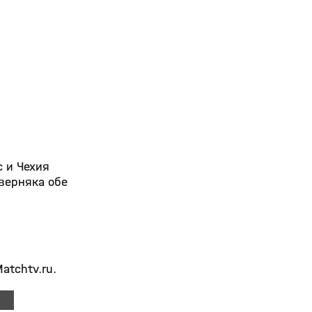
с и Чехия
аверняка обе
atchtv.ru.