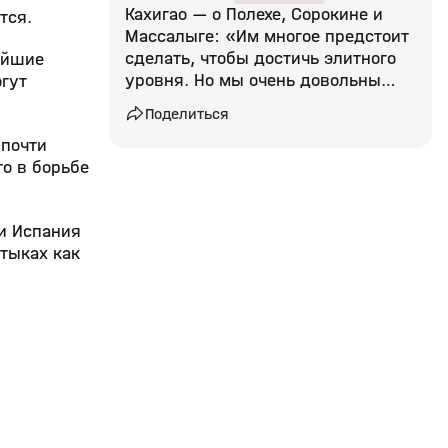
Кахигао — о Полехе, Сорокине и
ится.
Массалыге: «Им многое предстоит
сделать, чтобы достичь элитного
ейшие
уровня. Но мы очень довольны
гут
ими»
Поделиться
 почти
о в борьбе
ли Испания
стыках как