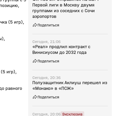
Первой лиги в Москву двумя
спозицию,
группами из соседних с Сочи
аэропортов
чка (5 игр),
Поделиться
ы),
Сегодня, 21:06
«Реал» продлил контракт с
Винисиусом до 2032 года
Поделиться
(5 игр),
Сегодня, 20:36
Полузащитник Аклиуш перешел из
«Монако» в «ПСЖ»
до равного
Поделиться
Сегодня, 20:06
Эксклюзив