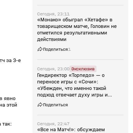
Сегодня, 23:11
«Монако» обыграл «Хетафе» в
товарищеском матче, Головин не
отметился результативными
действиями
Поделиться
1
ч за 3-е
Сегодня, 23:00
Эксклюзив
Гендиректор «Торпедо» — о
переносе игры с «Сочи»:
«Убежден, что именно такой
подход отвечает духу игры и
в явно
ценностям российского футбола»
Поделиться
на этой
Сегодня, 22:47
 так:
«Все на Матч!»: обсуждаем