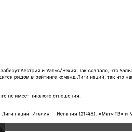
 заберут Австрия и Уэльс/Чехия. Так совпало, что Уэль
ятся рядом в рейтинге команд Лиги наций, так что н
нге не имеет никакого отношения.
Лиги наций: Италия — Испания (21:45). «Матч ТВ» и M