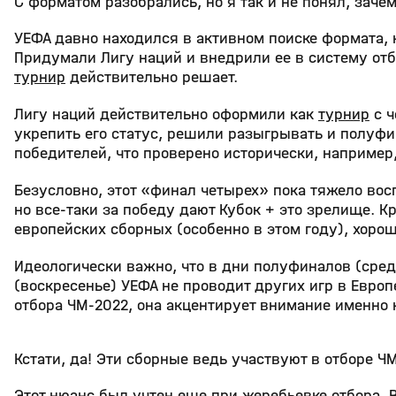
С форматом разобрались, но я так и не понял, заче
УЕФА давно находился в активном поиске формата,
Придумали Лигу наций и внедрили ее в систему отбо
турнир
действительно решает.
Лигу наций действительно оформили как
турнир
с ч
укрепить его статус, решили разыгрывать и полуфи
победителей, что проверено исторически, например
Безусловно, этот «финал четырех» пока тяжело восп
но все-таки за победу дают Кубок + это зрелище. К
европейских сборных (особенно в этом году), хоро
Идеологически важно, что в дни полуфиналов (среда
(воскресенье) УЕФА не проводит других игр в Евро
отбора ЧМ-2022, она акцентирует внимание именно 
Кстати, да! Эти сборные ведь участвуют в отборе Ч
Этот нюанс был учтен еще при жеребьевке отбора. 