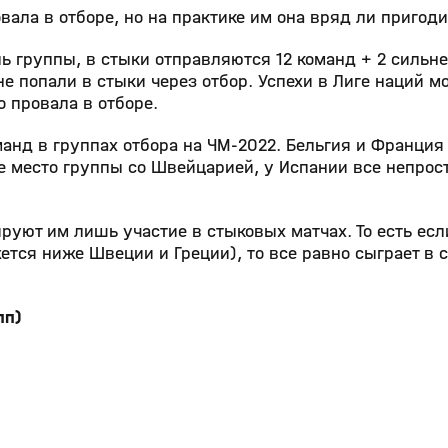
овала в отборе, но на практике им она вряд ли пригод
ь группы, в стыки отправляются 12 команд + 2 сильн
е попали в стыки через отбор. Успехи в Лиге наций мо
о провала в отборе.
нд в группах отбора на ЧМ-2022. Бельгия и Франция
 место группы со Швейцарией, у Испании все непрост
тируют им лишь участие в стыковых матчах. То есть ес
жется ниже Швеции и Греции), то все равно сыграет в 
пп)