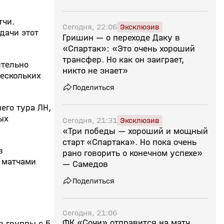
тчи.
Сегодня, 22:06
Эксклюзив
дачи этот
Гришин — о переходе Даку в
«Спартак»: «Это очень хороший
трансфер. Но как он заиграет,
ительно
никто не знает»
нескольких
Поделиться
его тура ЛН,
ых
Сегодня, 21:31
Эксклюзив
«Три победы — хороший и мощный
старт «Спартака». Но пока очень
в
рано говорить о конечном успехе»
с матчами
— Самедов
Поделиться
Сегодня, 21:06
ФК «Сочи» отправится на матч
в группы с 5