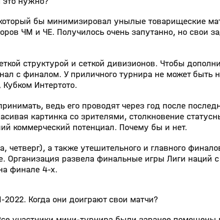
м это нужно?
 который бы минимизировал унылые товарищеские ма
ров ЧМ и ЧЕ. Получилось очень запутанно, но свои за
еткой структурой и сеткой дивизионов. Чтобы дополн
нал с финалом. У приличного турнира не может быть 
, Кубком Интертото.
ринимать, ведь его проводят через год после последн
расивая картинка со зрителями, столкновение статусн
ший коммерческий потенциал. Почему бы и нет.
, четверг), а также утешительного и главного финало
пе. Организация развела финальные игры Лиги наций 
на финале 4-х.
М-2022. Когда они доиграют свои матчи?
Все участники мини-турнира были заранее помещены 