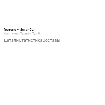
Гезтепе - Истанбул
Чемпионат Турции. Тур 8
Детали
Статистика
Составы