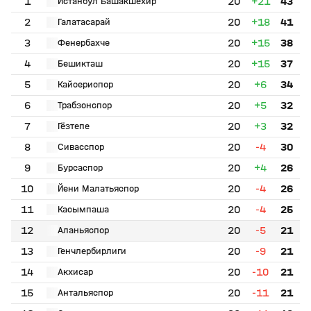
1
20
+21
43
Истанбул Башакшехир
2
20
+18
41
Галатасарай
3
20
+15
38
Фенербахче
4
20
+15
37
Бешикташ
5
20
+6
34
Кайсериспор
6
20
+5
32
Трабзонспор
7
20
+3
32
Гёзтепе
8
20
-4
30
Сивасспор
9
20
+4
26
Бурсаспор
10
20
-4
26
Йени Малатьяспор
11
20
-4
25
Касымпаша
12
20
-5
21
Аланьяспор
13
20
-9
21
Генчлербирлиги
14
20
-10
21
Акхисар
15
20
-11
21
Антальяспор