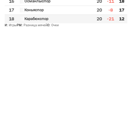
16
20
-11
18
Османлыспор
17
20
-8
17
Коньяспор
18
20
-21
12
Карабюкспор
И
:
Игры
РМ
:
Разница мячей
О
:
Очки