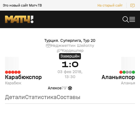
Это новый сайт Матч ТВ
На старый сайт
Карабюкспор (Карабюк) — Аланьяспор (Аланья)
Турция. Суперлига, Тур 20
Неджметтин Шейоглу
Кардешлер
Завершён
1:0
03 фев 2018,
Карабюкспор
Аланьяспор
13:30
Карабюк
Аланья
Алексе
79’
Детали
Статистика
Составы