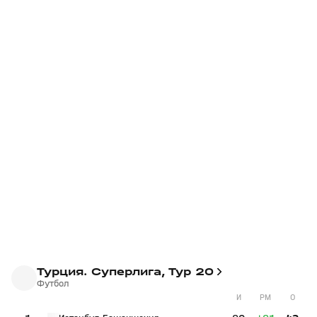
Турция. Суперлига, Тур 20
Футбол
И
РМ
О