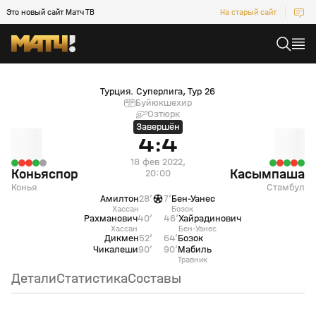
Это новый сайт Матч ТВ
На старый сайт
Коньяспор (Конья) — Касымпаша (Стамбул)
Турция. Суперлига, Тур 26
Буйюкшехир
Озтюрк
Завершён
4:4
18 фев 2022,
Коньяспор
Касымпаша
20:00
Конья
Стамбул
Амилтон
28’
7’
Бен-Уанес
Хассан
Бозок
Рахманович
40’
46’
Хайрадинович
Хассан
Бен-Уанес
Дикмен
52’
64’
Бозок
Чикалеши
90’
90’
Мабиль
Травник
Детали
Статистика
Составы