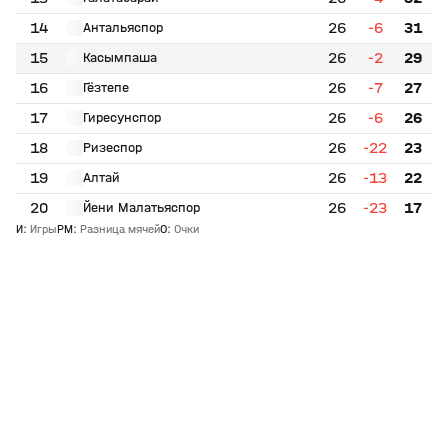
14
26
-6
31
Антальяспор
15
26
-2
29
Касымпаша
16
26
-7
27
Гёзтепе
17
26
-6
26
Гиресунспор
18
26
-22
23
Ризеспор
19
26
-13
22
Алтай
20
26
-23
17
Йени Малатьяспор
И
:
Игры
РМ
:
Разница мячей
О
:
Очки