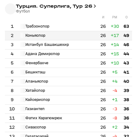
Турция. Суперлига, Тур 26
Футбол
И
РМ
О
1
26
+30
63
Трабзонспор
2
26
+17
49
Коньяспор
3
26
+14
46
Истанбул Башакшехир
4
26
+15
44
Адана Демирспор
5
26
+10
43
Фенербахче
6
26
+5
41
Бешикташ
7
26
+4
40
Аланьяспор
8
26
-4
39
Хатайспор
9
26
+1
38
Кайсериспор
10
26
-3
36
Газиантеп
11
26
-8
36
Фатих Карагюмрюк
12
26
+2
34
Сивасспор
13
26
-4
32
Галатасарай