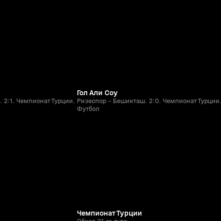
0+
0+
Гол Али Соу
 2:1. Чемпионат Турции.
Ризеспор - Бешикташ. 2:0. Чемпионат Турции
Футбол
1:13:57
1:15:45
28 апр, 23:24
0+
0+
Чемпионат Турции