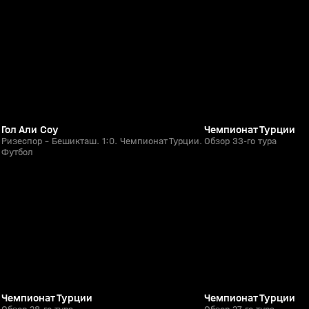
0+
Гол Али Соу
Чемпионат Турции
.
Ризеспор - Бешикташ. 1:0. Чемпионат Турции.
Обзор 33-го тура
Футбол
52:05
07 апр, 23:45
24 мар, 22:14
0+
Чемпионат Турции
Чемпионат Турции