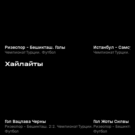
Ризеспор - Бешикташ. Голы
Истанбул - Самсун
Чемпионат Турции. Футбол
Чемпионат Турции. Ф
8
0:51
15 мая, 21:30
15 мая, 21:18
Хайлайты
+
0+
Гол Вацлава Черны
Гол Жоты Силвы
Ризеспор - Бешикташ. 2:2. Чемпионат Турции.
Ризеспор - Бешикташ.
Футбол
Футбол
00
1:13:22
19 мая, 21:24
05 мая, 23:38