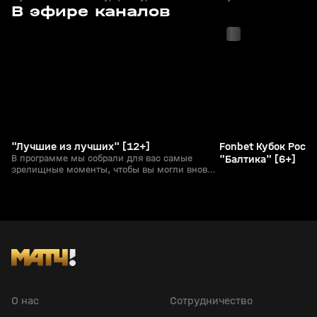
с 09:25
с 09:00
В эфире каналов
"Лучшие из лучших" [12+]
Fonbet Кубок Росси
В программе мы собрали для вас самые
"Балтика" [6+]
зрелищные моменты, чтобы вы могли вновь
пережить те мгновения триумфа и
восхищения. Не пропустите возможность
увидеть лучших спортсменов планеты в
действии!
О нас
Сотрудничество