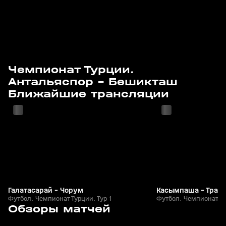
Чемпионат Турции.
Антальяспор - Бешикташ
14 авг, 21:25
15 авг, 18:55
Ближайшие трансляции
Галатасарай - Чорум
Касымпаша - Траб
Футбол. Чемпионат Турции. Тур 1
Футбол. Чемпионат Ту
8
5:22
15 мая, 22:08
09 мая, 22:36
Обзоры матчей
+
0+