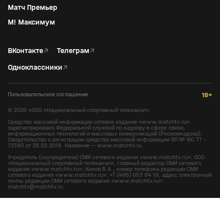
Матч Премьер
М! Максимум
ВКонтакте
↗
Телеграм
↗
Одноклассники
↗
Пользовательское соглашение
18+
©
2026
«ООО «Национальный спортивный телеканал»
Средство массовой информации сетевое издание «www.matchtv.ru»
зарегистрировано Федеральной службой по надзору в сфере связи,
информационных технологий и массовых коммуникаций (Роскомнадзор).
Свидетельство о регистрации средства массовой информации ЭЛ № ФС 77 -
72390 от 28.02.2018. Название — www.matchtv.ru.
Учредитель (соучредители) СМИ сетевого издания «www.matchtv.ru»: ООО
«Национальный спортивный телеканал», главный редактор СМИ сетевого
издания «www.matchtv.ru»: Конов В.А., номер телефона редакции СМИ
сетевого издания «www.matchtv.ru»: +7 (495) 653 84 19, адрес электронной
почты редакции СМИ сетевого издания «www.matchtv.ru»:
matchtv@matchtv.ru