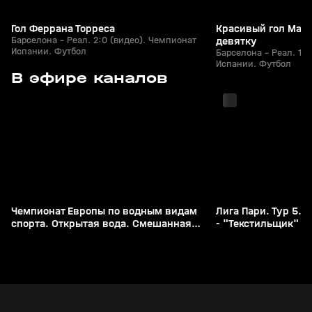
Гол Феррана Торреса
Красивый гол Мар
Барселона - Реал. 2:0 (видео). Чемпионат
девятку
Испании. Футбол
Барселона - Реал. 1:
Испании. Футбол
с 10:55
с 11:55
В эфире каналов
Чемпионат Европы по водным видам
Лига Пари. Тур 5. 
спорта. Открытая вода. Смешанная
- "Текстильщик" (
эстафета. Прямая трансляция из
трансляция
Франции