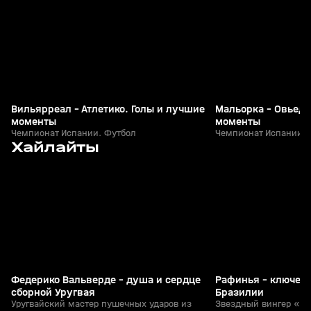
Вильярреал - Атлетико. Голы и лучшие
Мальорка - Овьедо
моменты
моменты
Чемпионат Испании. Футбол
Чемпионат Испании. 
5
3:03
10 июн, 20:00
10 июн, 09:58
Хайлайты
+
0+
Федерико Вальверде - душа и сердце
Рафинья - ключево
сборной Уругвая
Бразилии
Уругвайский мастер пушечных ударов из
Звездный вингер «Б