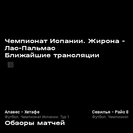
Чемпионат Испании. Жирона -
Лас-Пальмас
15 авг, 20:25
15 авг, 22:20
Ближайшие трансляции
Алавес - Хетафе
Севилья - Райо Ва
Футбол. Чемпионат Испании. Тур 1
Футбол. Чемпионат Ис
6
5:15
25 мая, 01:17
24 мая, 10:18
Обзоры матчей
+
0+