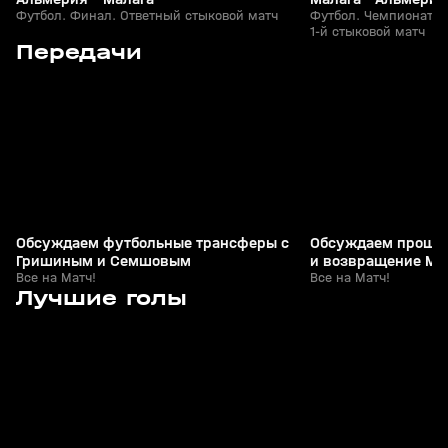
Футбол. Финал. Ответный стыковой матч
Футбол. Чемпионат И
1-й стыковой матч
0
1:27:22
06 авг, 22:47
13 июн, 07:05
Передачи
+
0+
Обсуждаем футбольные трансферы с
Обсуждаем проше
Гришиным и Семшовым
и возвращение Мо
Все на Матч!
Григоряном и Гас
Все на Матч!
4
1:02
10 мая, 22:26
10 мая, 22:16
Лучшие голы
+
0+