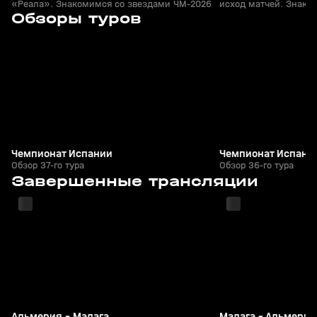
«Реала». Знакомимся со звездами ЧМ-2026
исход матчей. Знако
8
58:17
18 мая, 23:03
15 мая, 21:50
Обзоры туров
ЧМ-2026
+
0+
Чемпионат Испании
Чемпионат Испани
Обзор 37-го тура
Обзор 36-го тура
9
2:00:20
20 июн, 22:20
14 июн, 21:51
Завершенные трансляции
+
6+
Альмерия - Малага
Малага - Альмерия