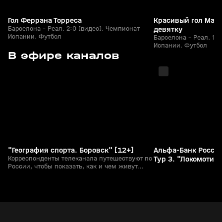
Гол Феррана Торреса
Красивый гол Мар
Барселона - Реал. 2:0 (видео). Чемпионат
девятку
Испании. Футбол
Барселона - Реал. 1:
Испании. Футбол
с 09:50
с 09:00
В эфире каналов
"География спорта. Боровск" [12+]
Альфа-Банк Россий
Корреспонденты телеканала путешествуют по
Тур 3. "Локомотив"
России, чтобы показать, как и чем живут
спортсмены в разных уголках нашей
огромной страны