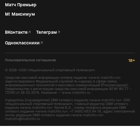
Матч Премьер
М! Максимум
ВКонтакте
↗
Телеграм
↗
Одноклассники
↗
Пользовательское соглашение
18+
©
2026
«ООО «Национальный спортивный телеканал»
Средство массовой информации сетевое издание «www.matchtv.ru»
зарегистрировано Федеральной службой по надзору в сфере связи,
информационных технологий и массовых коммуникаций (Роскомнадзор).
Свидетельство о регистрации средства массовой информации ЭЛ № ФС 77 -
72390 от 28.02.2018. Название — www.matchtv.ru.
Учредитель (соучредители) СМИ сетевого издания «www.matchtv.ru»: ООО
«Национальный спортивный телеканал», главный редактор СМИ сетевого
издания «www.matchtv.ru»: Конов В.А., номер телефона редакции СМИ
сетевого издания «www.matchtv.ru»: +7 (495) 653 84 19, адрес электронной
почты редакции СМИ сетевого издания «www.matchtv.ru»:
matchtv@matchtv.ru