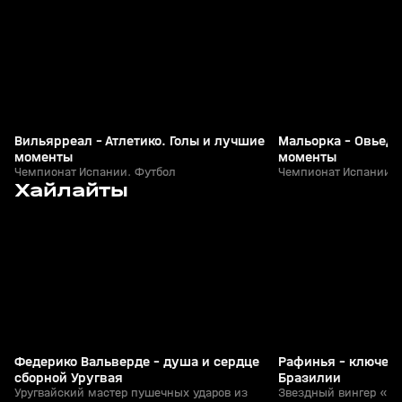
Вильярреал - Атлетико. Голы и лучшие
Мальорка - Овьедо
моменты
моменты
Чемпионат Испании. Футбол
Чемпионат Испании. 
5
3:03
10 июн, 20:00
10 июн, 09:58
Хайлайты
+
0+
Федерико Вальверде - душа и сердце
Рафинья - ключево
сборной Уругвая
Бразилии
Уругвайский мастер пушечных ударов из
Звездный вингер «Б