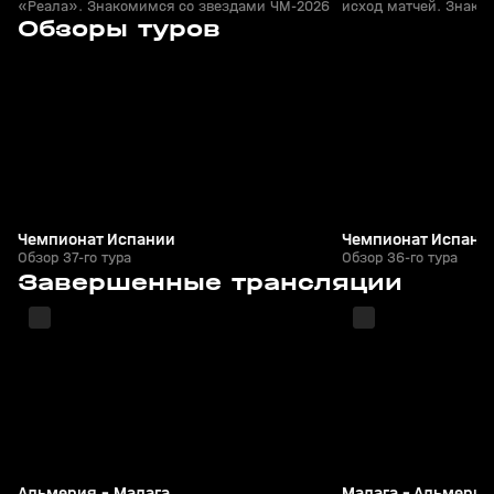
«Реала». Знакомимся со звездами ЧМ-2026
исход матчей. Знако
8
58:17
18 мая, 23:03
15 мая, 21:50
Обзоры туров
ЧМ-2026
+
0+
Чемпионат Испании
Чемпионат Испани
Обзор 37-го тура
Обзор 36-го тура
9
2:00:20
20 июн, 22:20
14 июн, 21:51
Завершенные трансляции
+
6+
Альмерия - Малага
Малага - Альмерия