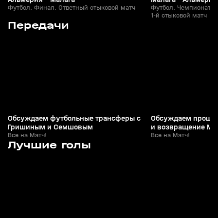
Футбол. Финал. Ответный стыковой матч
Футбол. Чемпионат И
1-й стыковой матч
0
1:27:22
06 авг, 22:47
13 июн, 07:05
Передачи
+
0+
Обсуждаем футбольные трансферы с
Обсуждаем проше
Гришиным и Семшовым
и возвращение Мо
Все на Матч!
Григоряном и Гас
Все на Матч!
4
1:02
10 мая, 22:26
10 мая, 22:16
Лучшие голы
+
0+