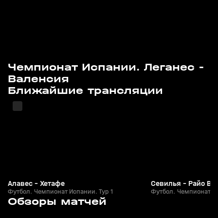
Чемпионат Испании. Леганес -
Валенсия
15 авг, 20:25
15 авг, 22:20
Ближайшие трансляции
Алавес - Хетафе
Севилья - Райо Ва
Футбол. Чемпионат Испании. Тур 1
Футбол. Чемпионат Ис
6
5:15
25 мая, 01:17
24 мая, 10:18
Обзоры матчей
+
0+