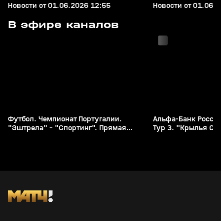
Новости от 01.06.2026 12:55
Новости от 01.06.2
с 22:35
с 23:30
В эфире каналов
Футбол. Чемпионат Португалии.
Альфа-Банк Россий
"Эштрела" - "Спортинг". Прямая
Тур 3. "Крылья Со
трансляция
[6+]