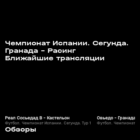
Чемпионат Испании. Сегунда.
Гранада - Расинг
14 авг, 21:25
15 авг, 19:55
Ближайшие трансляции
Реал Сосьедад В - Кастельон
Овьедо - Гранада
Футбол. Чемпионат Испании. Сегунда. Тур 1
Футбол. Чемпионат Ис
5
2:38
21 июн, 00:46
11 июн, 00:02
Обзоры
+
0+