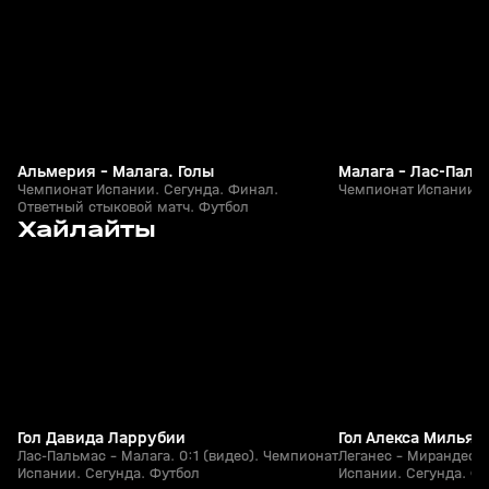
Альмерия - Малага. Голы
Малага - Лас-Паль
Чемпионат Испании. Сегунда. Финал.
Чемпионат Испании. 
Ответный стыковой матч. Футбол
6
1:24
07 июн, 23:54
01 июн, 00:02
Хайлайты
+
0+
Гол Давида Ларрубии
Гол Алекса Мильян
Лас-Пальмас - Малага. 0:1 (видео). Чемпионат
Леганес - Мирандес. 
Испании. Сегунда. Футбол
Испании. Сегунда. Ф