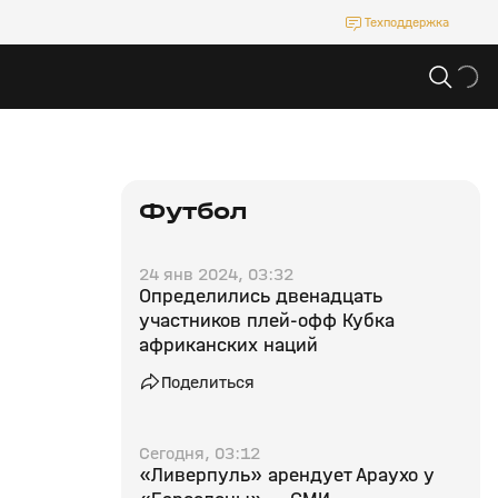
Техподдержка
Футбол
24 янв 2024, 03:32
Определились двенадцать
участников плей‑офф Кубка
африканских наций
Поделиться
Сегодня, 03:12
«Ливерпуль» арендует Араухо у