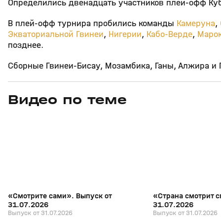
Определились двенадцать участников плей‑офф Кубк
В плей‑офф турнира пробились команды
Камеруна
,
Экваториальной Гвинеи
,
Нигерии
,
Кабо‑Верде
,
Маро
позднее.
Сборные Гвинеи‑Бисау, Мозамбика, Ганы, Алжира и
Видео по теме
7
27:04
31 июл, 17:10
31 июл, 16:18
+
16+
«Смотрите сами». Выпуск от
«Страна смотрит с
31.07.2026
31.07.2026
Выпуск от 31.07.2026
Выпуск от 31.07.2026