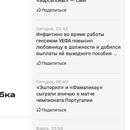
«Барселоны» — СМИ
Поделиться
Сегодня, 01:41
Инфантино во время работы
генсеком УЕФА повысил
любовницу в должности и добился
выплаты ей выходного пособия —
СМИ
Поделиться
Сегодня, 00:48
«Эшторил» и «Фамаликау»
бка
сыграли вничью в матче
чемпионата Португалии
Поделиться
Вчера, 23:55