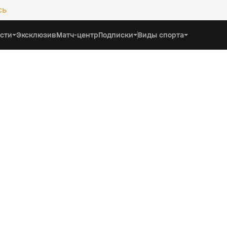
сь
сти
Эксклюзив
Матч-центр
Подписки
Виды спорта