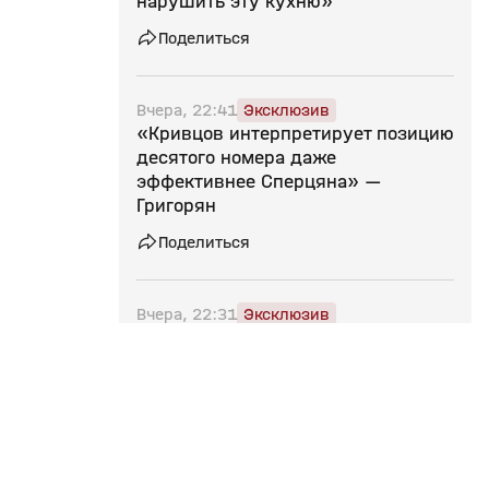
нарушить эту кухню»
Поделиться
Вчера, 22:41
Эксклюзив
«Кривцов интерпретирует позицию
десятого номера даже
эффективнее Сперцяна» —
Григорян
Поделиться
Вчера, 22:31
Эксклюзив
«Важно не терять свои очки. Там,
где мы должны брать их». Михаил
Кержаков — о матче «Зенита» с
«Родиной»
Поделиться