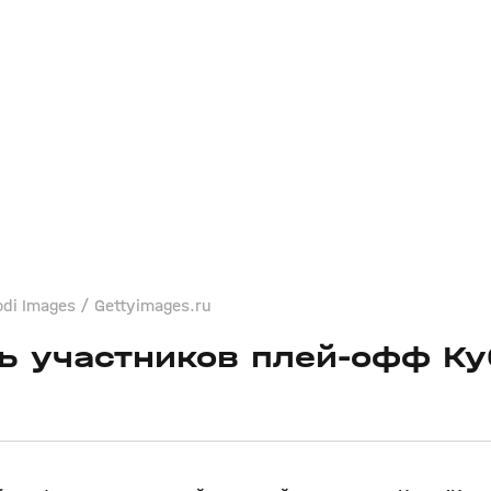
di Images / Gettyimages.ru
ь участников плей‑офф Ку