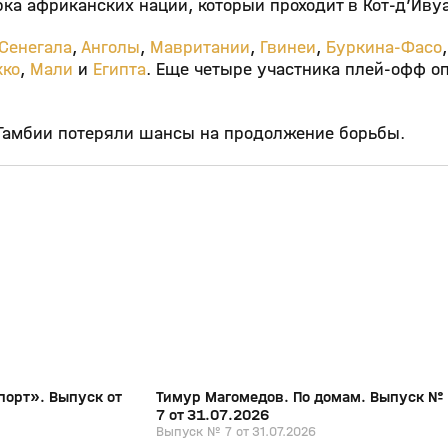
а африканских наций, который проходит в Кот‑д’Иву
Сенегала
,
Анголы
,
Мавритании
,
Гвинеи
,
Буркина‑Фасо
,
кко
,
Мали
и
Египта
. Еще четыре участника плей‑офф о
 Гамбии потеряли шансы на продолжение борьбы.
19:51
1:06:46
31 июл, 13:36
0+
0+
порт». Выпуск от
Тимур Магомедов. По домам. Выпуск №
7 от 31.07.2026
Выпуск № 7 от 31.07.2026