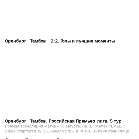
3
10 авг 2019, 12:45
Оренбург - Тамбов - 2:2. Голы и лучшие моменты
+
Оренбург - Тамбов. Российская Премьер-лига. 5 тур
Прямая трансляция матча – 10 августа. На ТВ: Матч ПРЕМЬЕР.
Эфир стартует в 12:55, начало игры в 14:00. Онлайн-трансляция
доступна на сайте. Смотреть в хорошем качестве можно также в