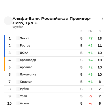
Альфа-Банк Российская Премьер-
Лига, Тур 5
Футбол
И
РМ
О
1
5
+7
13
Зенит
2
5
+3
11
Ростов
3
5
+1
10
ЦСКА
4
5
+4
10
Краснодар
5
5
+2
10
Арсенал
6
5
+5
10
Локомотив
7
5
+1
8
Спартак
8
5
0
7
Рубин
9
5
-2
7
Урал
10
5
-4
6
Ахмат