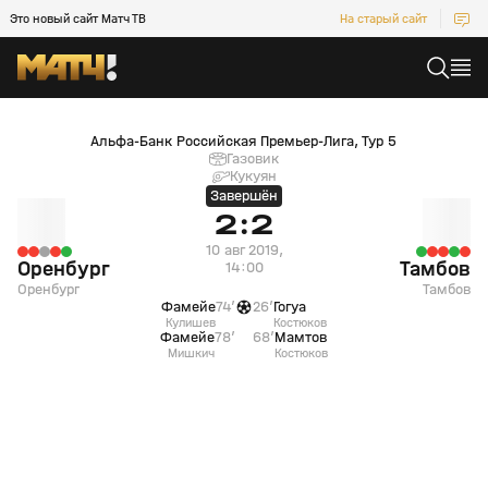
Это новый сайт Матч ТВ
На старый сайт
Оренбург (Оренбург) — Тамбов (Тамбов)
Альфа-Банк Российская Премьер-Лига, Тур 5
Газовик
Кукуян
Завершён
2:2
10 авг 2019,
Оренбург
Тамбов
14:00
Оренбург
Тамбов
Фамейе
74’
26’
Гогуа
Кулишев
Костюков
0
10 авг 2019, 16:38
Фамейе
78’
68’
Мамтов
Мишкич
Костюков
+