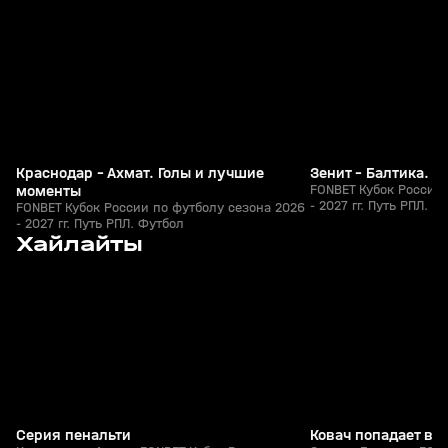
+
0+
Краснодар - Ахмат. Голы и лучшие
Зенит - Балтика. 
моменты
FONBET Кубок России 
- 2027 гг. Путь РПЛ. Ф
FONBET Кубок России по футболу сезона 2026
- 2027 гг. Путь РПЛ. Футбол
9
0:41
05 авг, 23:00
05 авг, 22:45
Хайлайты
+
0+
Серия пенальти
Ковач попадает в 