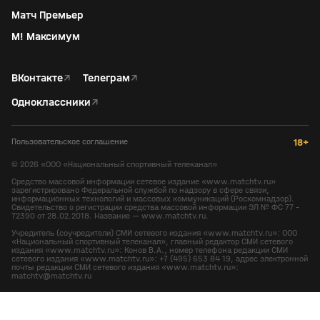
Матч Премьер
М! Максимум
ВКонтакте
↗
Телеграм
↗
Одноклассники
↗
Пользовательское соглашение
18+
©
2026
«ООО «Национальный спортивный телеканал»
Средство массовой информации сетевое издание «www.matchtv.ru»
зарегистрировано Федеральной службой по надзору в сфере связи,
информационных технологий и массовых коммуникаций (Роскомнадзор).
Свидетельство о регистрации средства массовой информации ЭЛ № ФС 77 -
72390 от 28.02.2018. Название — www.matchtv.ru.
Учредитель (соучредители) СМИ сетевого издания «www.matchtv.ru»: ООО
«Национальный спортивный телеканал», главный редактор СМИ сетевого
издания «www.matchtv.ru»: Конов В.А., номер телефона редакции СМИ
сетевого издания «www.matchtv.ru»: +7 (495) 653 84 19, адрес электронной
почты редакции СМИ сетевого издания «www.matchtv.ru»:
matchtv@matchtv.ru