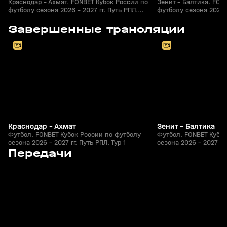
Краснодар - Ахмат. FONBET Кубок России по
Зенит - Балтика. FON
футболу сезона 2026 - 2027 гг. Путь РПЛ.
футболу сезона 2026 -
Футбол
Футбол
8
2:30:39
05 авг, 20:30
05 авг, 20:20
Завершенные трансляции
+
0+
Краснодар - Ахмат
Зенит - Балтика
Футбол. FONBET Кубок России по футболу
Футбол. FONBET Кубок
сезона 2026 - 2027 гг. Путь РПЛ. Тур 1
сезона 2026 - 2027 гг.
4
53:49
Сегодня, 01:09
05 авг, 23:56
Передачи
+
0+