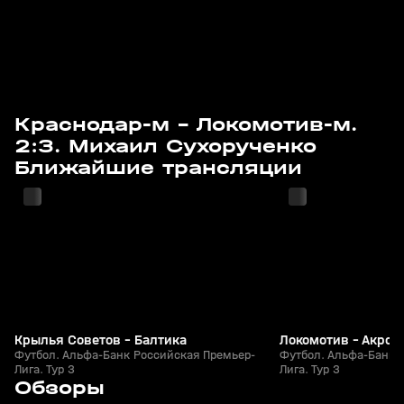
Краснодар-м - Локомотив-м.
2:3. Михаил Сухорученко
08 авг, 15:00
08 авг, 17:35
Ближайшие трансляции
Крылья Советов - Балтика
Локомотив - Акрон
Футбол. Альфа-Банк Российская Премьер-
Футбол. Альфа-Банк 
Лига. Тур 3
Лига. Тур 3
3
5:53
05 авг, 23:40
05 авг, 23:13
Обзоры