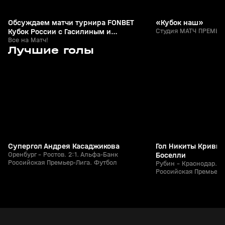
Обсуждаем матчи турнира FONBET
«Кубок наш»
Кубок России с Гасилиным и
Студия МАТЧ ПРЕМЬЕР
Шалимовым
Все на Матч!
7
1:25
26 июл, 21:49
26 июл, 21:15
Лучшие голы
+
0+
Супергол Андрея Касаджикова
Гол Никиты Кривцо
Оренбург - Ростов. 2:1. Альфа-Банк
Боселли
Российская Премьер-Лига. Футбол
Рубин - Краснодар. 1
Российская Премьер-