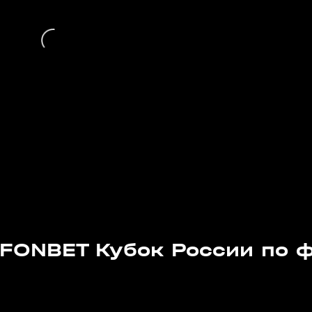
 FONBET Кубок России по 
11 авг, 19:25