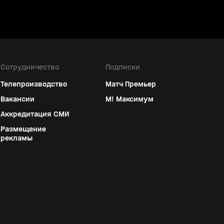
Сотрудничество
Подписки
Телепроизводство
Матч Премьер
Вакансии
М! Максимум
Аккредитация СМИ
Размещение
рекламы