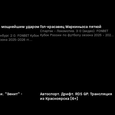
на мощнейшим ударом
Гол-красавец Маркиньоса пяткой
Спартак - Локомотив. 3:0 (видео). FONBET
Кубок России по футболу сезона 2025 - 2026
нбург. 2:0. FONBET Кубок
гг. Футбол
зона 2025-2026 гг.
с 09:20
и. "Зенит" -
Автоспорт. Дрифт. RDS GP. Трансляция
из Красноярска [6+]