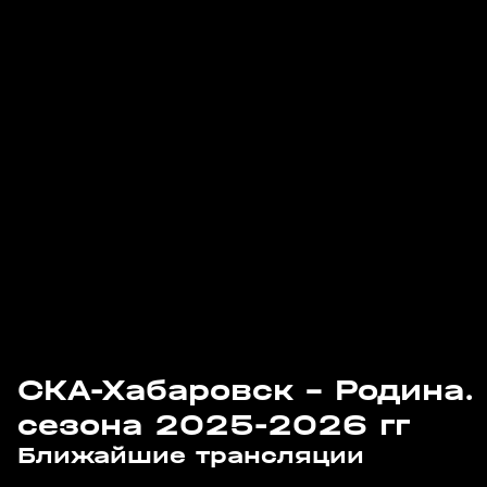
СКА-Хабаровск - Родина.
сезона 2025-2026 гг
11 авг, 16:55
11 авг, 18:25
Ближайшие трансляции