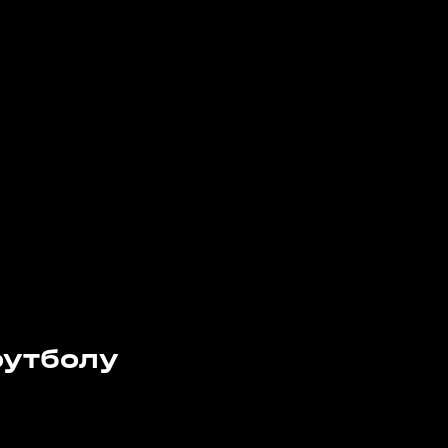
футболу
12 авг, 12:55
12 авг, 13:25