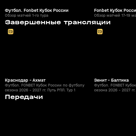
Футбол. Fonbet Кубок России
Fonbet Кубок Росс
Обзор матчей 1-го тура
Обзор матчей 17-19 м
8
2:30:39
05 авг, 20:30
05 авг, 20:20
Завершенные трансляции
+
0+
Краснодар - Ахмат
Зенит - Балтика
Футбол. FONBET Кубок России по футболу
Футбол. FONBET Кубок
сезона 2026 - 2027 гг. Путь РПЛ. Тур 1
сезона 2026 - 2027 гг.
4
53:49
06 авг, 01:09
05 авг, 23:56
Передачи
+
0+