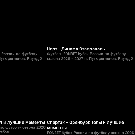
Нарт - Динамо Ставрополь
 России по футболу
Футбол. FONBET Кубок России по футболу
Путь регионов. Раунд 2
сезона 2026 - 2027 гг. Путь регионов. Раунд 2
8:52
5:39
05 авг, 21:15
0+
0+
Гол и лучшие моменты
Спартак - Оренбург. Голы и лучшие
по футболу сезона 2026
моменты
утбол
FONBET Кубок России по футболу сезона 2026