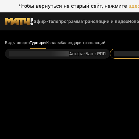
Чтобы вернуться на старый сайт, нажмите
зде
Эфир
Телепрограмма
Трансляции и видео
Ново
Виды спорта
Турниры
Каналы
Календарь трансляций
Альфа-Банк РПЛ