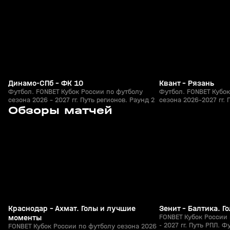
Динамо-СПб - ФК 10
Квант - Рязань
Футбол. FONBET Кубок России по футболу
Футбол. FONBET Кубок
сезона 2026 - 2027 гг. Путь регионов. Раунд 2
сезона 2026-2027 гг. 
3
5:53
05 авг, 23:40
05 авг, 23:13
Обзоры матчей
+
0+
Краснодар - Ахмат. Голы и лучшие
Зенит - Балтика. 
моменты
FONBET Кубок России 
- 2027 гг. Путь РПЛ. Ф
FONBET Кубок России по футболу сезона 2026