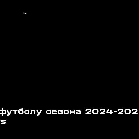
футболу сезона 2024-2025
ts
11 авг, 19:25