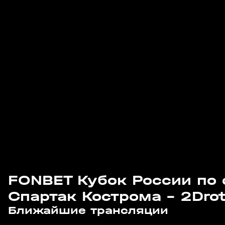
FONBET Кубок России по 
Спартак Кострома - 2Dro
11 авг, 16:55
11 авг, 18:25
Ближайшие трансляции