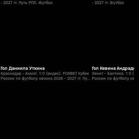
- 2027 гг. Путь РПЛ. Футбол
- 2027 гг. Футбол
1:09
05 авг, 22:17
05 авг, 20:54
0+
Гол Даниила Уткина
Гол Кевина Андраде
Краснодар - Ахмат. 1:0 (видео). FONBET Кубок
Зенит - Балтика. 1:0 (в
России по футболу сезона 2026 - 2027 гг. Путь
России по футболу сезон
РПЛ. Футбол
РПЛ. Футбол
46:35
28 нояб 2025, 12:02
07 нояб 2025, 13:37
0+