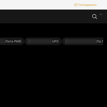
Техподдержка
Лига PARI
UFC
Ла Ли