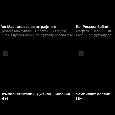
Гол Маркиньоса со штрафного
Гол Романа Зобнина 
Динамо Махачкала - Спартак. 1:1 (видео).
Спартак - Пари НН. 1:0 
FONBET Кубок России по футболу сезона 2025
России по футболу сезон
- 2026 гг. Футбол
Футбол
с 18:00
с 18:00
х
Чемпионат Италии. Дженоа - Болонья
Чемпионат Испании. 
[6+]
[6+]