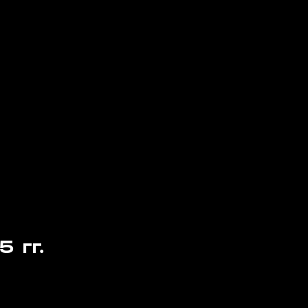
 гг.
12 авг, 12:55
12 авг, 13:25