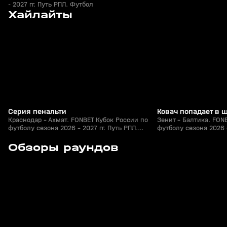
- 2027 гг. Путь РПЛ. Футбол
9
0:41
05 авг, 23:00
05 авг, 22:45
Хайлайты
+
0+
Серия пенальти
Ковач попадает в 
Краснодар - Ахмат. FONBET Кубок России по
Зенит - Балтика. FON
футболу сезона 2026 - 2027 гг. Путь РПЛ.
футболу сезона 2026 -
Футбол
Футбол
7
59:26
06 авг, 18:10
20 мар, 00:10
Обзоры раундов
+
0+