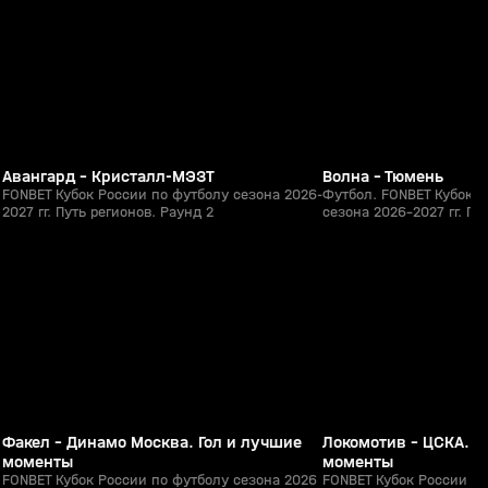
Авангард - Кристалл-МЭЗТ
Волна - Тюмень
FONBET Кубок России по футболу сезона 2026-
Футбол. FONBET Кубок Р
2027 гг. Путь регионов. Раунд 2
сезона 2026-2027 гг. Пу
9:15
05 авг, 20:53
04 авг, 23:52
0+
Факел - Динамо Москва. Гол и лучшие
Локомотив - ЦСКА. Г
моменты
моменты
FONBET Кубок России по футболу сезона 2026
FONBET Кубок России по