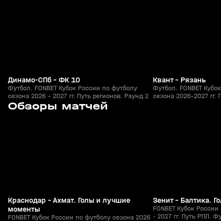
Динамо-СПб - ФК 10
Квант - Рязань
Футбол. FONBET Кубок России по футболу
Футбол. FONBET Кубок
сезона 2026 - 2027 гг. Путь регионов. Раунд 2
сезона 2026-2027 гг. 
3
5:53
05 авг, 23:40
05 авг, 23:13
Обзоры матчей
+
0+
Краснодар - Ахмат. Голы и лучшие
Зенит - Балтика. 
моменты
FONBET Кубок России 
- 2027 гг. Путь РПЛ. Ф
FONBET Кубок России по футболу сезона 2026