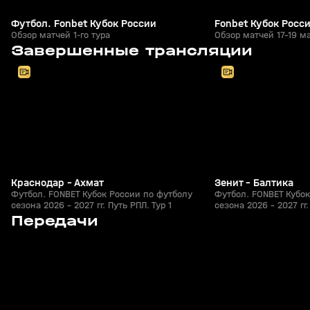
Футбол. Fonbet Кубок России
Fonbet Кубок Росс
Обзор матчей 1-го тура
Обзор матчей 17-19 м
8
2:30:39
05 авг, 20:30
05 авг, 20:20
Завершенные трансляции
+
0+
Краснодар - Ахмат
Зенит - Балтика
Футбол. FONBET Кубок России по футболу
Футбол. FONBET Кубок
сезона 2026 - 2027 гг. Путь РПЛ. Тур 1
сезона 2026 - 2027 гг.
4
53:49
06 авг, 01:09
05 авг, 23:56
Передачи
+
0+