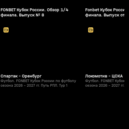
FONBET Кубок России. Обзор 1/4
Fonbet Кубок России
финала. Выпуск № 8
финала. Выпуск от 0
2:33:09
05 авг, 17:50
04 авг, 20:33
0+
Спартак - Оренбург
Локомотив - ЦСКА
Футбол. FONBET Кубок России по футболу
Футбол. FONBET Кубок Р
сезона 2026 - 2027 гг. Путь РПЛ. Тур 1
сезона 2026 - 2027 гг. П
1:03:13
05 авг, 00:41
31 июл, 01:12
0+