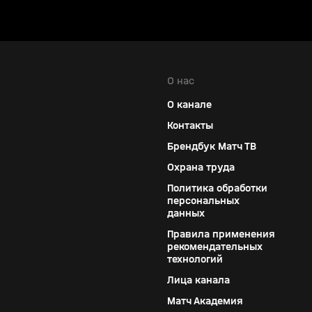
О нас
О канале
Контакты
Брендбук Матч ТВ
Охрана труда
Политика обработки
персональных
данных
Правила применения
рекомендательных
технологий
Лица канала
Матч Академия