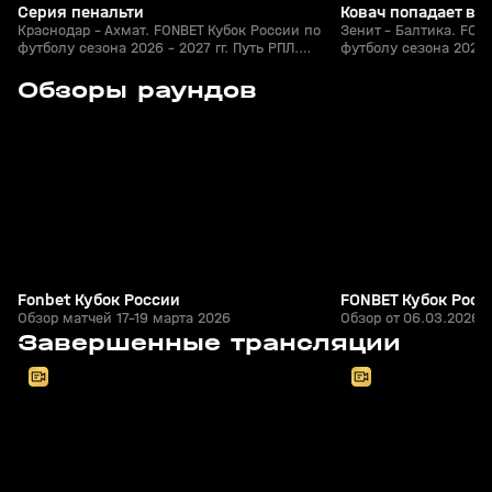
Серия пенальти
Ковач попадает в 
Краснодар - Ахмат. FONBET Кубок России по
Зенит - Балтика. FON
футболу сезона 2026 - 2027 гг. Путь РПЛ.
футболу сезона 2026 -
Футбол
Футбол
6
1:05:07
20 мар, 00:10
06 мар, 12:08
Обзоры раундов
+
0+
Fonbet Кубок России
FONBET Кубок Росс
Обзор матчей 17-19 марта 2026
Обзор от 06.03.2026
8
2:30:39
05 авг, 20:30
05 авг, 20:20
Завершенные трансляции
+
0+