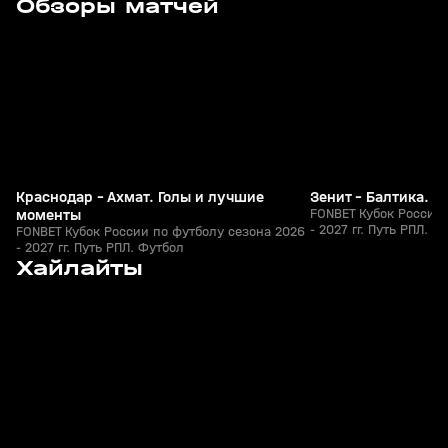
Обзоры матчей
+
0+
Краснодар - Ахмат. Голы и лучшие
Зенит - Балтика. 
моменты
FONBET Кубок России 
- 2027 гг. Путь РПЛ. Ф
FONBET Кубок России по футболу сезона 2026
- 2027 гг. Путь РПЛ. Футбол
9
0:41
05 авг, 23:00
05 авг, 22:45
Хайлайты
+
0+