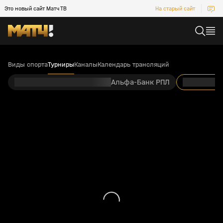
Это новый сайт Матч ТВ
На старый сайт
Виды спорта
Турниры
Каналы
Календарь трансляций
Альфа-Банк РПЛ