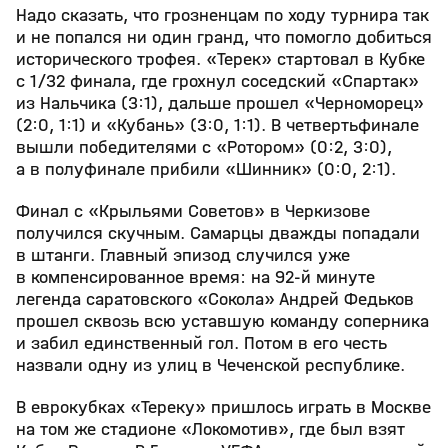
Надо сказать, что грозненцам по ходу турнира так
и не попался ни один гранд, что помогло добиться
исторического трофея. «Терек» стартовал в Кубке
с 1/32 финала, где грохнул соседский «Спартак»
из Нальчика (3:1), дальше прошел «Черноморец»
(2:0, 1:1) и «Кубань» (3:0, 1:1). В четвертьфинале
вышли победителями с «Ротором» (0:2, 3:0),
а в полуфинале прибили «Шинник» (0:0, 2:1).
Финал с «Крыльями Советов» в Черкизове
получился скучным. Самарцы дважды попадали
в штанги. Главный эпизод случился уже
в компенсированное время: на 92-й минуте
легенда саратовского «Сокола» Андрей Федьков
прошел сквозь всю уставшую команду соперника
и забил единственный гол. Потом в его честь
назвали одну из улиц в Чеченской республике.
В еврокубках «Тереку» пришлось играть в Москве
на том же стадионе «Локомотив», где был взят