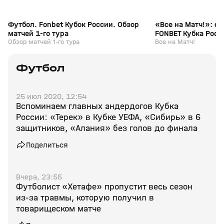
Футбол. Fonbet Кубок России. Обзор
«Все на Матч!»: о
матчей 1-го тура
FONBET Кубка Росс
Обзор матчей 1-го тура
Гасилиным и Иго
Все на Матч!
Футбол
25 июл 2020, 12:54
Вспоминаем главных андердогов Кубка
России: «Терек» в Кубке УЕФА, «Сибирь» в 6
защитников, «Алания» без голов до финала
Поделиться
Вчера, 23:55
Футболист «Хетафе» пропустит весь сезон
из‑за травмы, которую получил в
товарищеском матче