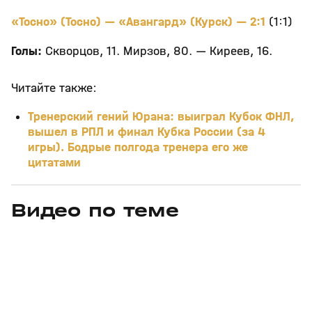
«Тосно» (Тосно) — «Авангард» (Курск) — 2:1
(1:1)
Голы:
Скворцов, 11. Мирзов, 80. — Киреев, 16.
Читайте также:
Тренерский гений Юрана: выиграл Кубок ФНЛ,
вышел в РПЛ и финал Кубка России (за 4
игры). Бодрые полгода тренера его же
цитатами
Видео по теме
7
1:19:34
06 авг, 18:10
06 авг, 01:09
+
0+