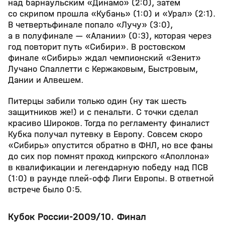
над барнаульским «Динамо» (2:0), затем
со скрипом прошла «Кубань» (1:0) и «Урал» (2:1).
В четвертьфинале попало «Лучу» (3:0),
а в полуфинале — «Алании» (0:3), которая через
год повторит путь «Сибири». В ростовском
финале «Сибирь» ждал чемпионский «Зенит»
Лучано Спаллетти с Кержаковым, Быстровым,
Дании и Алвешем.
Питерцы забили только один (ну так шесть
защитников же!) и с пенальти. С точки сделал
красиво Широков. Тогда по регламенту финалист
Кубка получал путевку в Европу. Совсем скоро
«Сибирь» опустится обратно в ФНЛ, но все фаны
до сих пор помнят проход кипрского «Аполлона»
в квалификации и легендарную победу над ПСВ
(1:0) в раунде плей-офф Лиги Европы. В ответной
встрече было 0:5.
Кубок России-2009/10. Финал