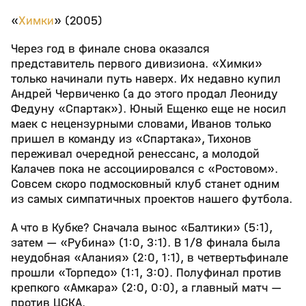
«
Химки
» (2005)
Через год в финале снова оказался
представитель первого дивизиона. «Химки»
только начинали путь наверх. Их недавно купил
Андрей Червиченко (а до этого продал Леониду
Федуну «Спартак»). Юный Ещенко еще не носил
маек с нецензурными словами, Иванов только
пришел в команду из «Спартака», Тихонов
переживал очередной ренессанс, а молодой
Калачев пока не ассоциировался с «Ростовом».
Совсем скоро подмосковный клуб станет одним
из самых симпатичных проектов нашего футбола.
А что в Кубке? Сначала вынос «Балтики» (5:1),
затем — «Рубина» (1:0, 3:1). В 1/8 финала была
неудобная «Алания» (2:0, 1:1), в четвертьфинале
прошли «Торпедо» (1:1, 3:0). Полуфинал против
крепкого «Амкара» (2:0, 0:0), а главный матч —
против ЦСКА.