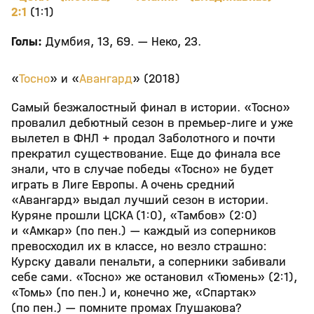
2:1
(1:1)
Голы:
Думбия, 13, 69. — Неко, 23.
«
Тосно
» и «
Авангард
» (2018)
Самый безжалостный финал в истории. «Тосно»
провалил дебютный сезон в премьер-лиге и уже
вылетел в ФНЛ + продал Заболотного и почти
прекратил существование. Еще до финала все
знали, что в случае победы «Тосно» не будет
играть в Лиге Европы. А очень средний
«Авангард» выдал лучший сезон в истории.
Куряне прошли ЦСКА (1:0), «Тамбов» (2:0)
и «Амкар» (по пен.) — каждый из соперников
превосходил их в классе, но везло страшно:
Курску давали пенальти, а соперники забивали
себе сами. «Тосно» же остановил «Тюмень» (2:1),
«Томь» (по пен.) и, конечно же, «Спартак»
(по пен.) — помните промах Глушакова?