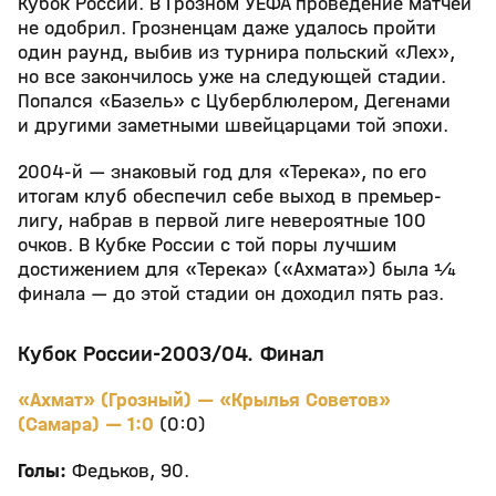
Кубок России. В Грозном УЕФА проведение матчей
не одобрил. Грозненцам даже удалось пройти
один раунд, выбив из турнира польский «Лех»,
но все закончилось уже на следующей стадии.
Попался «Базель» с Цуберблюлером, Дегенами
и другими заметными швейцарцами той эпохи.
2004-й — знаковый год для «Терека», по его
итогам клуб обеспечил себе выход в премьер-
лигу, набрав в первой лиге невероятные 100
очков. В Кубке России с той поры лучшим
достижением для «Терека» («Ахмата») была ¼
финала — до этой стадии он доходил пять раз.
Кубок России-2003/04. Финал
«Ахмат» (Грозный) — «Крылья Советов»
(Самара) — 1:0
(0:0)
Голы:
Федьков, 90.