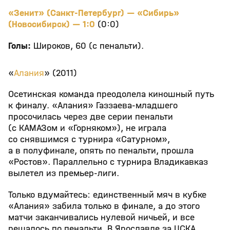
«Зенит» (Санкт-Петербург) — «Сибирь»
(Новосибирск) — 1:0
(0:0)
Голы:
Широков, 60 (с пенальти).
«
Алания
» (2011)
Осетинская команда преодолела киношный путь
к финалу. «Алания» Газзаева-младшего
просочилась через две серии пенальти
(с КАМАЗом и «Горняком»), не играла
со снявшимся с турнира «Сатурном»,
а в полуфинале, опять по пенальти, прошла
«Ростов». Параллельно с турнира Владикавказ
вылетел из премьер-лиги.
Только вдумайтесь: единственный мяч в кубке
«Алания» забила только в финале, а до этого
матчи заканчивались нулевой ничьей, и все
решалось по пенальти. В Ярославле за ЦСКА