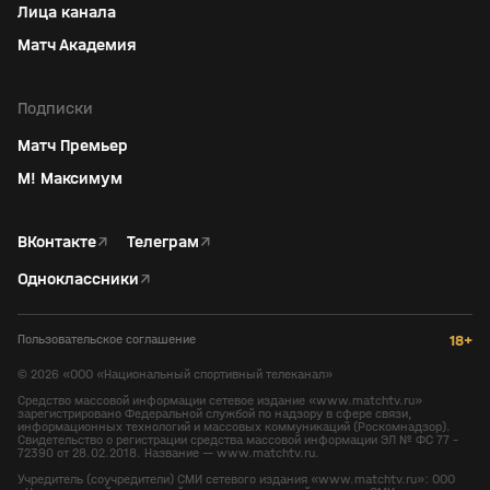
Лица канала
Матч Академия
Подписки
Матч Премьер
М! Максимум
ВКонтакте
↗
Телеграм
↗
Одноклассники
↗
Пользовательское соглашение
18+
©
2026
«ООО «Национальный спортивный телеканал»
Средство массовой информации сетевое издание «www.matchtv.ru»
зарегистрировано Федеральной службой по надзору в сфере связи,
информационных технологий и массовых коммуникаций (Роскомнадзор).
Свидетельство о регистрации средства массовой информации ЭЛ № ФС 77 -
72390 от 28.02.2018. Название — www.matchtv.ru.
Учредитель (соучредители) СМИ сетевого издания «www.matchtv.ru»: ООО