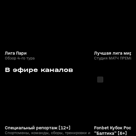
+
0+
Лига Пари
Лучшая лига мира
Обзор 4-го тура
Студия МАТЧ ПРЕМЬЕР
с 09:05
с 09:00
В эфире каналов
Специальный репортаж [12+]
Fonbet Кубок Росси
Спортсмены, команды, сборы, тренировки и
"Балтика" [6+]