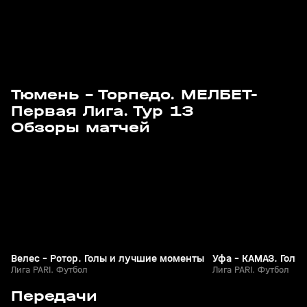
Тюмень - Торпедо. МЕЛБЕТ-
Первая Лига. Тур 13
3
5:56
03 авг, 23:57
03 авг, 21:57
Обзоры матчей
+
0+
Велес - Ротор. Голы и лучшие моменты
Уфа - КАМАЗ. Голы
Лига PARI. Футбол
Лига PARI. Футбол
8
55:03
05 авг, 00:16
03 авг, 20:06
Передачи