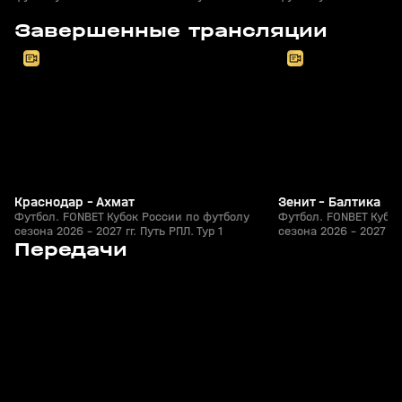
Футбол
Футбол
8
2:30:39
05 авг, 20:30
05 авг, 20:20
Завершенные трансляции
+
0+
Краснодар - Ахмат
Зенит - Балтика
Футбол. FONBET Кубок России по футболу
Футбол. FONBET Кубок
сезона 2026 - 2027 гг. Путь РПЛ. Тур 1
сезона 2026 - 2027 гг.
8
48:10
Сегодня, 10:47
06 авг, 22:47
Передачи
+
0+