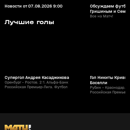
Новости от 07.08.2026 9:00
Обсуждаем футбол
Гришиным и Сем
Все на Матч!
7
1:25
26 июл, 21:49
26 июл, 21:15
Лучшие голы
+
0+
Супергол Андрея Касаджикова
Гол Никиты Кривцо
Оренбург - Ростов. 2:1. Альфа-Банк
Боселли
Российская Премьер-Лига. Футбол
Рубин - Краснодар. 1
Российская Премьер-