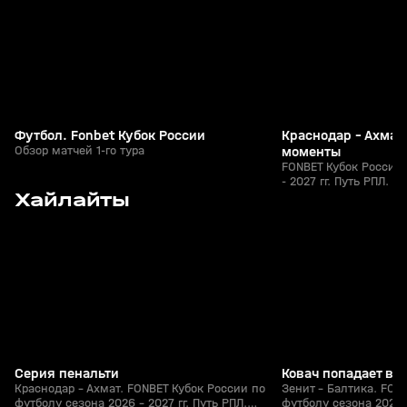
Футбол. Fonbet Кубок России
Краснодар - Ахмат
Обзор матчей 1-го тура
моменты
FONBET Кубок России 
- 2027 гг. Путь РПЛ. Ф
9
0:41
05 авг, 23:00
05 авг, 22:45
Хайлайты
+
0+
Серия пенальти
Ковач попадает в 
Краснодар - Ахмат. FONBET Кубок России по
Зенит - Балтика. FON
футболу сезона 2026 - 2027 гг. Путь РПЛ.
футболу сезона 2026 -